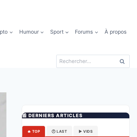
pto
Humour
Sport
Forums
À propos
Rechercher :
📰 DERNIERS ARTICLES
🔥 TOP
🕐 LAST
▶️ VIDS