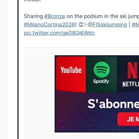
Sharing
#Bronze
on the podium in the ski jump
#MilanoCortina2026
! 👏✨
@FISskijumping
|
#M
pic.twitter.com/ge08Qi6Wdc