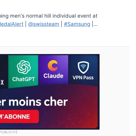
ing men's normal hill individual event at
edalAlert
|
@swissteam
|
#Samsung
|…
PUBLICITÉ