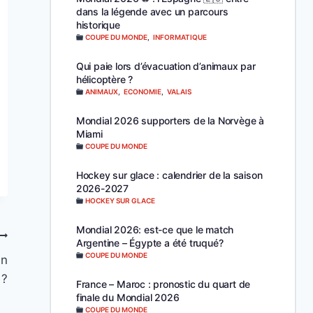
dans la légende avec un parcours
historique
COUPE DU MONDE
,
INFORMATIQUE
Qui paie lors d’évacuation d’animaux par
hélicoptère ?
ANIMAUX
,
ECONOMIE
,
VALAIS
Mondial 2026 supporters de la Norvège à
Miami
COUPE DU MONDE
Hockey sur glace : calendrier de la saison
2026-2027
HOCKEY SUR GLACE
Mondial 2026: est-ce que le match
Argentine – Égypte a été truqué?
COUPE DU MONDE
en
 ?
France – Maroc : pronostic du quart de
finale du Mondial 2026
COUPE DU MONDE