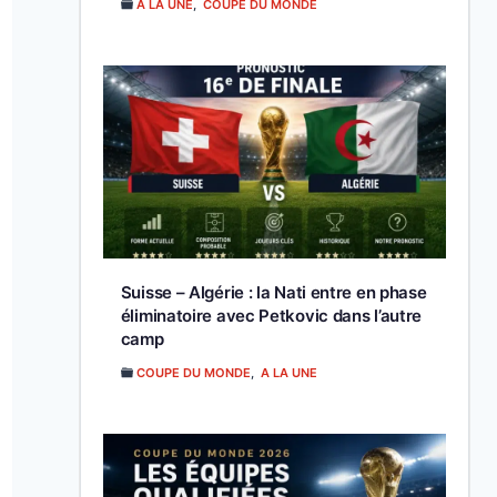
A LA UNE
,
COUPE DU MONDE
Suisse – Algérie : la Nati entre en phase
éliminatoire avec Petkovic dans l’autre
camp
COUPE DU MONDE
,
A LA UNE