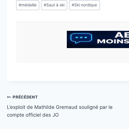
Étiquettes
#
médaille
#
Saut à ski
#
Ski nordique
de
la
publication :
Navigation
PRÉCÉDENT
L’exploit de Mathilde Gremaud souligné par le
de
compte officiel des JO
l’article