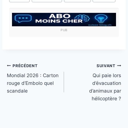
publication :
PUB
Navigation
PRÉCÉDENT
SUIVANT
Mondial 2026 : Carton
Qui paie lors
de
rouge d’Embolo quel
d’évacuation
l’article
scandale
d’animaux par
hélicoptère ?