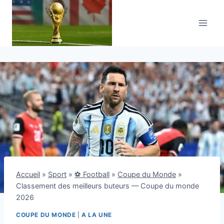
Aller
au
contenu
Accueil
»
Sport
»
⚽ Football
»
Coupe du Monde
»
Classement des meilleurs buteurs — Coupe du monde
2026
COUPE DU MONDE
|
A LA UNE