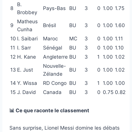
B.
8
Pays-Bas
BU
3
0
1.00
1.75
Brobbey
Matheus
9
Brésil
BU
3
0
1.00
1.60
Cunha
10
I. Saibari
Maroc
MC
3
0
1.00
1.11
11
I. Sarr
Sénégal
BU
3
0
1.00
1.10
12
H. Kane
Angleterre
BU
3
1
1.00
1.02
Nouvelle-
13
E. Just
BU
3
0
1.00
1.02
Zélande
14
Y. Wissa
RD Congo
BU
3
1
1.00
1.00
15
J. David
Canada
BU
3
0
0.75
0.82
📊 Ce que raconte le classement
Sans surprise, Lionel Messi domine les débats