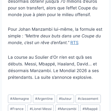
désormais obtenir jusqu’à 70 millions d’euros
pour son transfert, alors que l’effet Coupe du
monde joue à plein pour le milieu offensif.
Pour Johan Manzambi lui-même, la formule est
simple :
“Mettre deux buts dans une Coupe du
monde, c’est un rêve d’enfant.”
RTS
La course au Soulier d’Or n’en est qu’à ses
débuts. Messi, Mbappé, Haaland, David… et
désormais Manzambi. Le Mondial 2026 a ses
prétendants. La suite s’annonce explosive.
Étiquettes
#
Allemagne
#
Argentine
#
buteur
#
classement
de
#
France
#
Lionel Messi
#
Manzambi
#
Mbappé
la