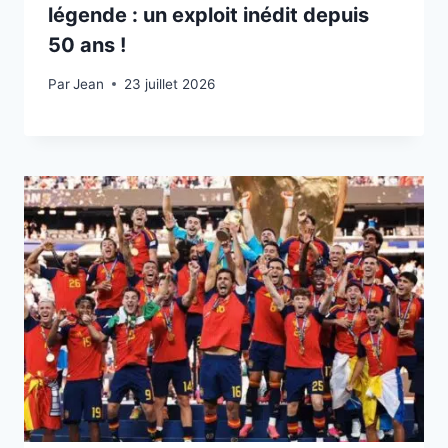
légende : un exploit inédit depuis
50 ans !
Par
23 juillet 2026
Jean
23 juillet 2026