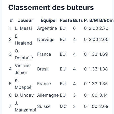
Classement des buteurs
#
Joueur
Équipe
Poste
Buts
P.
B/M
B/90m
1
L. Messi
Argentine
BU
6
0
2.00
2.70
E.
2
Norvège
BU
4
0
2.00
2.00
Haaland
O.
3
France
BU
4
0
1.33
1.69
Dembélé
Vinícius
4
Brésil
BU
4
0
1.33
1.38
Júnior
K.
5
France
BU
4
0
1.33
1.35
Mbappé
6
D. Undav
Allemagne
BU
3
0
1.00
3.14
J.
7
Suisse
MC
3
0
1.00
2.09
Manzambi