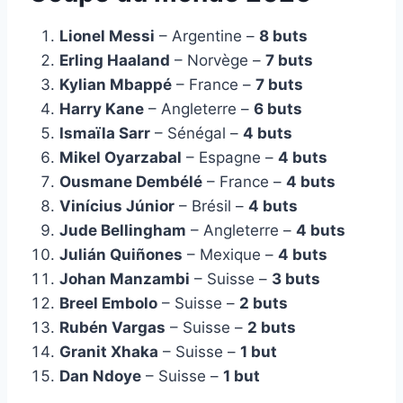
Lionel Messi
– Argentine –
8 buts
Erling Haaland
– Norvège –
7 buts
Kylian Mbappé
– France –
7 buts
Harry Kane
– Angleterre –
6 buts
Ismaïla Sarr
– Sénégal –
4 buts
Mikel Oyarzabal
– Espagne –
4 buts
Ousmane Dembélé
– France –
4 buts
Vinícius Júnior
– Brésil –
4 buts
Jude Bellingham
– Angleterre –
4 buts
Julián Quiñones
– Mexique –
4 buts
Johan Manzambi
– Suisse –
3 buts
Breel Embolo
– Suisse –
2 buts
Rubén Vargas
– Suisse –
2 buts
Granit Xhaka
– Suisse –
1 but
Dan Ndoye
– Suisse –
1 but