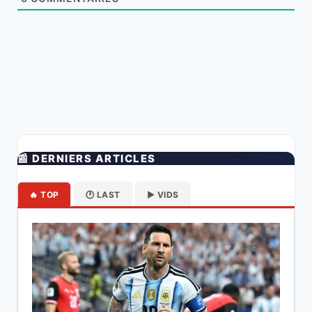
📰 DERNIERS ARTICLES
🔥 TOP
🕐 LAST
▶️ VIDS