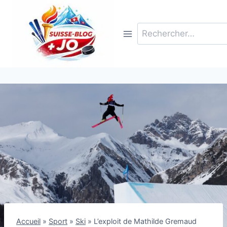
Aller
au
Rechercher :
contenu
Accueil
»
Sport
»
Ski
»
L’exploit de Mathilde Gremaud