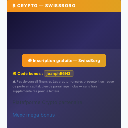
₿ CRYPTO — SWISSBORG
🎁 Inscription gratuite — SwissBorg
🎁 Code bonus :
jeanphE6H3
⚠️ Pas de conseil financier. Les cryptomonnaies présentent un risque
de perte en capital. Lien de parrainage inclus — sans frais
supplémentaires pour le lecteur.
Platefporme Crypto partenaire
Mexc mega bonus