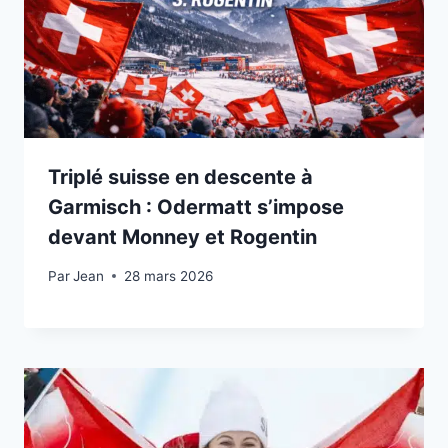
Triplé suisse en descente à
Garmisch : Odermatt s’impose
devant Monney et Rogentin
Par
28 février 2026
Jean
28 mars 2026