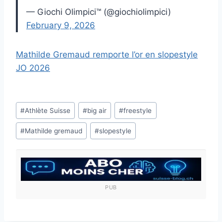
— Giochi Olimpici™ (@giochiolimpici)
February 9, 2026
Mathilde Gremaud remporte l’or en slopestyle
JO 2026
Étiquettes
#
Athlète Suisse
#
big air
#
freestyle
de
#
Mathilde gremaud
#
slopestyle
la
publication :
PUB