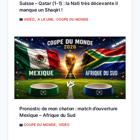
Suisse – Qatar (1-1) : la Nati très décevante il
manque un Shaqiri !
VIDÉO
,
A LA UNE
,
COUPE DU MONDE
Pronostic de mon chaton : match d’ouverture
Mexique – Afrique du Sud
COUPE DU MONDE
,
VIDÉO