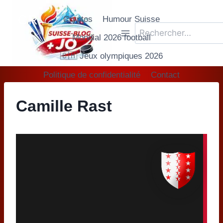
Aller
CR
.
Cryptos
Humour Suisse
au
Rechercher :
contenu
Mondial 2026 football
🇨🇭 Jeux olympiques 2026
Politique de confidentialité
Contact
Camille Rast