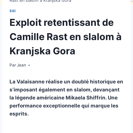
Rast en slalom à Kranjska Gora
SKI
Exploit retentissant de
Camille Rast en slalom à
Kranjska Gora
Par
4 janvier 2026
Jean
La Valaisanne réalise un doublé historique en
s’imposant également en slalom, devançant
la légende américaine Mikaela Shiffrin. Une
performance exceptionnelle qui marque les
esprits.