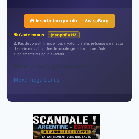
🎁 Inscription gratuite — SwissBorg
🎁 Code bonus :
jeanphE6H3
⚠️ Pas de conseil financier. Les cryptomonnaies présentent un risque
de perte en capital. Lien de parrainage inclus — sans frais
supplémentaires pour le lecteur.
Platefporme Crypto partenaire
Mexc mega bonus