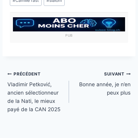
#
Camille rast
#
slalom
de
la
publication :
PUB
Navigation
PRÉCÉDENT
SUIVANT
Vladimir Petković,
Bonne année, je n’en
de
ancien sélectionneur
peux plus
l’article
de la Nati, le mieux
payé de la CAN 2025