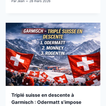
Par
28 février 2026
Jean
28 mars 2026
Triplé suisse en descente à
Garmisch : Odermatt s’impose