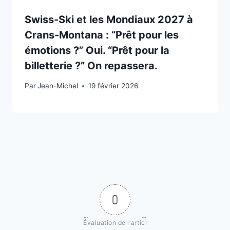
Swiss-Ski et les Mondiaux 2027 à
Crans-Montana : “Prêt pour les
émotions ?” Oui. “Prêt pour la
billetterie ?” On repassera.
Par
19 février 2026
Jean-Michel
19 février 2026
0
Évaluation de l'articl