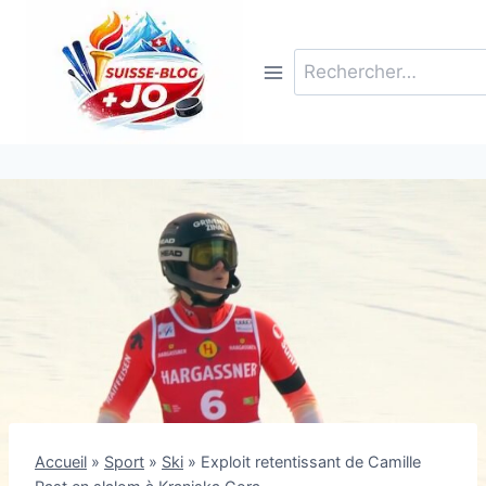
Aller
au
Rechercher :
contenu
Accueil
»
Sport
»
Ski
»
Exploit retentissant de Camille