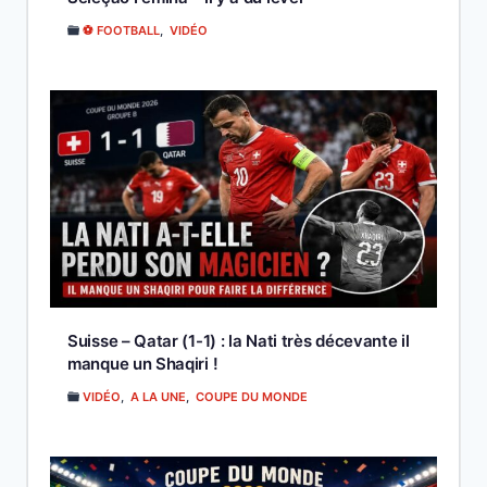
⚽ FOOTBALL
,
VIDÉO
Suisse – Qatar (1-1) : la Nati très décevante il
manque un Shaqiri !
VIDÉO
,
A LA UNE
,
COUPE DU MONDE