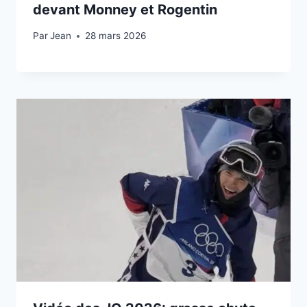
devant Monney et Rogentin
Par
28 février 2026
Jean
28 mars 2026