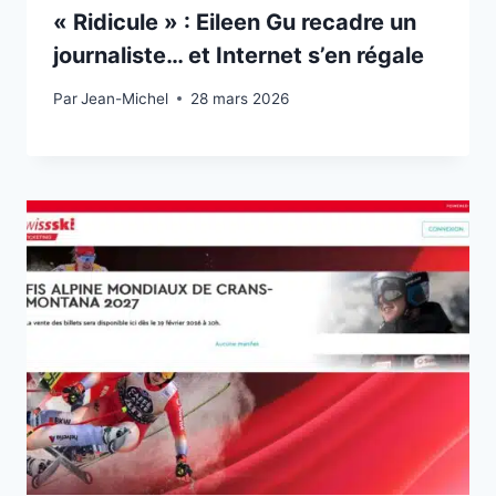
« Ridicule » : Eileen Gu recadre un
journaliste… et Internet s’en régale
Par
19 février 2026
Jean-Michel
28 mars 2026