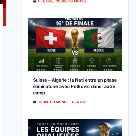
A LA UNE
,
COUPE DU MONDE
Suisse – Algérie : la Nati entre en phase
éliminatoire avec Petkovic dans l’autre
camp
COUPE DU MONDE
,
A LA UNE