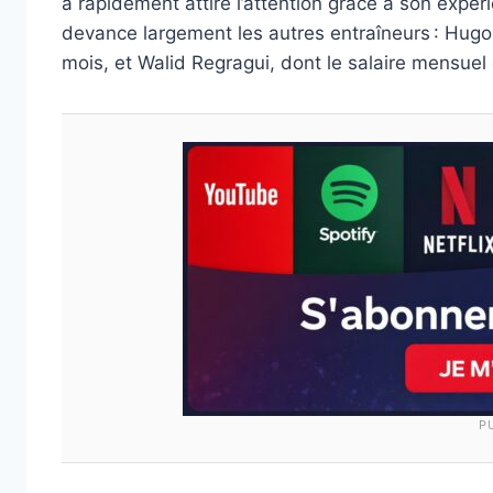
a rapidement attiré l’attention grâce à son expé
devance largement les autres entraîneurs : Hug
mois, et Walid Regragui, dont le salaire mensuel
P