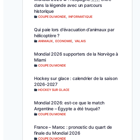
dans la légende avec un parcours
historique
COUPE DU MONDE
,
INFORMATIQUE
Qui paie lors d’évacuation d’animaux par
hélicoptère ?
ANIMAUX
,
ECONOMIE
,
VALAIS
Mondial 2026 supporters de la Norvège à
Miami
COUPE DU MONDE
Hockey sur glace : calendrier de la saison
2026-2027
HOCKEY SUR GLACE
Mondial 2026: est-ce que le match
Argentine – Égypte a été truqué?
COUPE DU MONDE
France – Maroc : pronostic du quart de
finale du Mondial 2026
COUPE DU MONDE