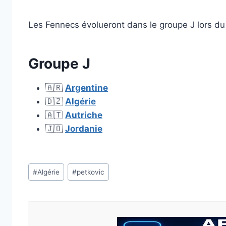
Les Fennecs évolueront dans le groupe J lors d
Groupe J
🇦🇷
Argentine
🇩🇿
Algérie
🇦🇹
Autriche
🇯🇴
Jordanie
Étiquettes
#
Algérie
#
petkovic
de
la
publication :