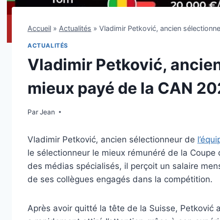
Accueil
»
Actualités
»
Vladimir Petković, ancien sélectionn
ACTUALITÉS
Vladimir Petković, ancien
mieux payé de la CAN 2
Par
3 janvier 2026
Jean
Vladimir Petković, ancien sélectionneur de
l’équ
le sélectionneur le mieux rémunéré de la Coupe 
des médias spécialisés, il perçoit un salaire me
de ses collègues engagés dans la compétition.
Après avoir quitté la tête de la Suisse, Petković 