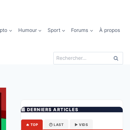
pto
Humour
Sport
Forums
À propos
Rechercher :
📰 DERNIERS ARTICLES
🔥 TOP
🕐 LAST
▶️ VIDS