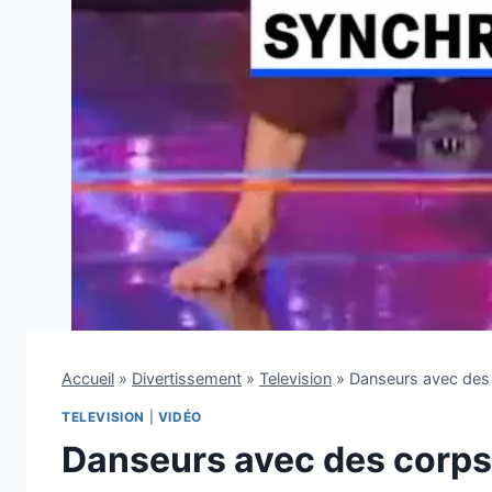
Accueil
»
Divertissement
»
Television
»
Danseurs avec des 
TELEVISION
|
VIDÉO
Danseurs avec des corps