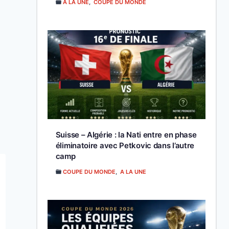
A LA UNE
,
COUPE DU MONDE
Suisse – Algérie : la Nati entre en phase
éliminatoire avec Petkovic dans l’autre
camp
COUPE DU MONDE
,
A LA UNE