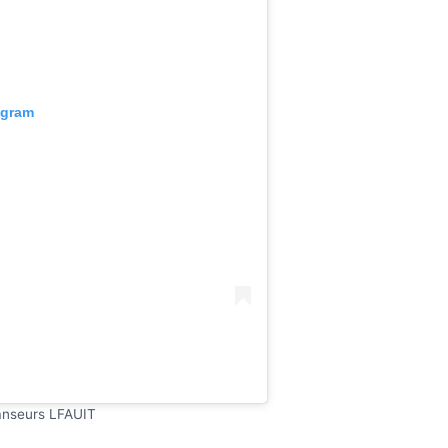
agram
anseurs LFAUIT