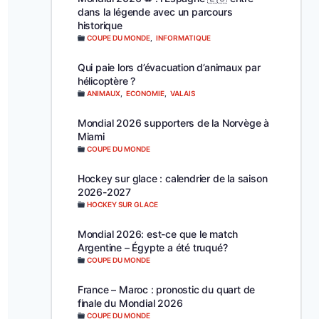
dans la légende avec un parcours
historique
COUPE DU MONDE
,
INFORMATIQUE
Qui paie lors d’évacuation d’animaux par
hélicoptère ?
ANIMAUX
,
ECONOMIE
,
VALAIS
Mondial 2026 supporters de la Norvège à
Miami
COUPE DU MONDE
Hockey sur glace : calendrier de la saison
2026-2027
HOCKEY SUR GLACE
Mondial 2026: est-ce que le match
Argentine – Égypte a été truqué?
COUPE DU MONDE
France – Maroc : pronostic du quart de
finale du Mondial 2026
COUPE DU MONDE