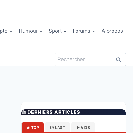
pto
Humour
Sport
Forums
À propos
Rechercher :
📰 DERNIERS ARTICLES
🔥 TOP
🕐 LAST
▶️ VIDS