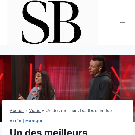
Aller
au
contenu
Accueil
»
Vidéo
»
Un des meilleurs beatbox en duo
VIDÉO
|
MUSIQUE
Un des meilleurs