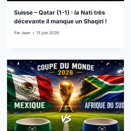
Suisse – Qatar (1-1) : la Nati très
décevante il manque un Shaqiri !
Par
15 juin 2026
Jean
15 juin 2026