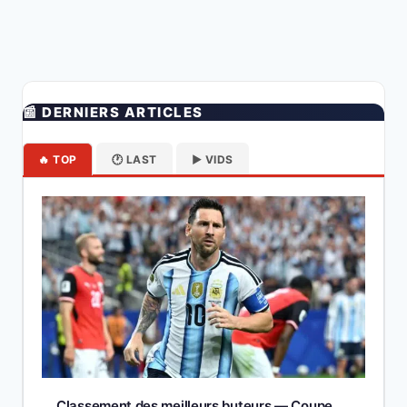
📰 DERNIERS ARTICLES
🔥 TOP
🕐 LAST
▶️ VIDS
Classement des meilleurs buteurs — Coupe