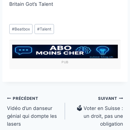
Britain Got’s Talent
Étiquettes
#
Beatbox
#
Talent
de
la
publication :
PUB
Navigation
PRÉCÉDENT
SUIVANT
Vidéo d’un danseur
🗳️ Voter en Suisse :
de
génial qui dompte les
un droit, pas une
l’article
lasers
obligation