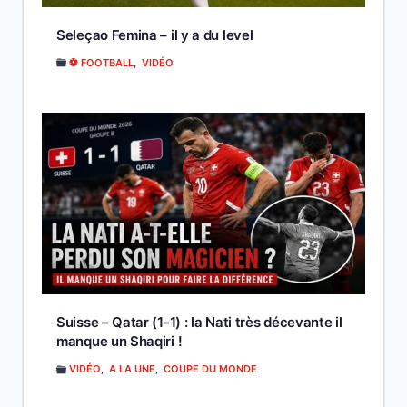
Seleçao Femina – il y a du level
⚽ FOOTBALL
,
VIDÉO
Suisse – Qatar (1-1) : la Nati très décevante il
manque un Shaqiri !
VIDÉO
,
A LA UNE
,
COUPE DU MONDE