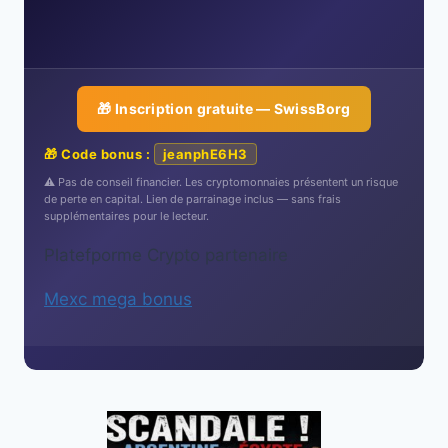
🎁 Inscription gratuite — SwissBorg
🎁 Code bonus :
jeanphE6H3
⚠️ Pas de conseil financier. Les cryptomonnaies présentent un risque
de perte en capital. Lien de parrainage inclus — sans frais
supplémentaires pour le lecteur.
Platefporme Crypto partenaire
Mexc mega bonus