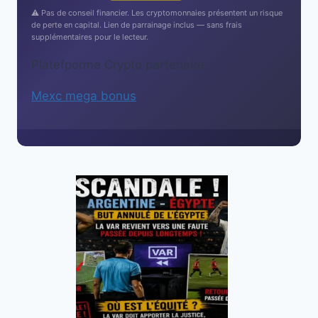
⚠️ Pas de conseil financier. Les cryptomonnaies présentent un risque
de perte en capital. Lien de parrainage inclus — sans frais
supplémentaires pour le lecteur.
Platefporme Crypto partenaire
Mexc mega bonus