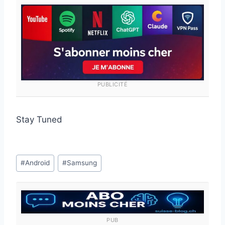
PUBLICITÉ
Stay Tuned
Étiquettes
#
Android
#
Samsung
de
la
publication :
PUB