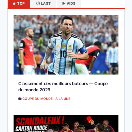
🔥 TOP
🕐 LAST
▶️ VIDS
Classement des meilleurs buteurs — Coupe
du monde 2026
COUPE DU MONDE
,
A LA UNE