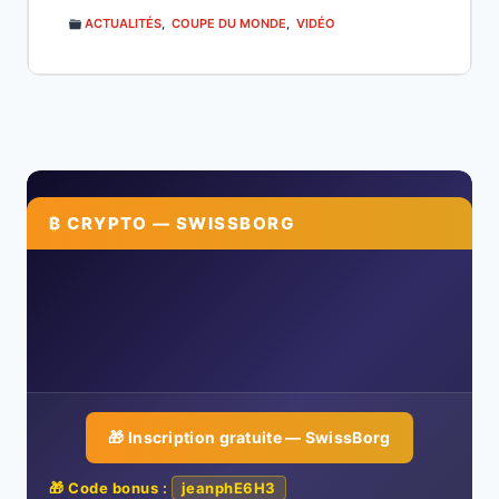
ACTUALITÉS
,
COUPE DU MONDE
,
VIDÉO
₿ CRYPTO — SWISSBORG
🎁 Inscription gratuite — SwissBorg
🎁 Code bonus :
jeanphE6H3