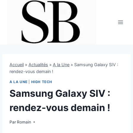
Aller
au
contenu
Accueil
»
Actualités
»
A la Une
»
Samsung Galaxy SIV :
rendez-vous demain !
A LA UNE
|
HIGH TECH
Samsung Galaxy SIV :
rendez-vous demain !
Par
14 mars 2013
Romain