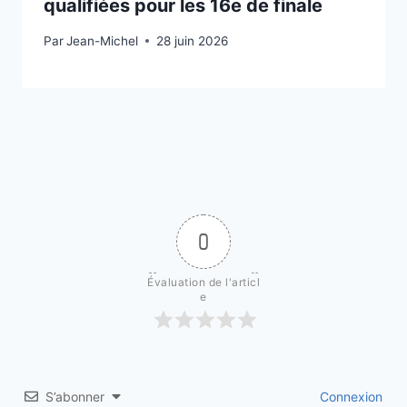
qualifiées pour les 16e de finale
Par
27 juin 2026
Jean-Michel
28 juin 2026
0
Évaluation de l'articl
e
S’abonner
Connexion