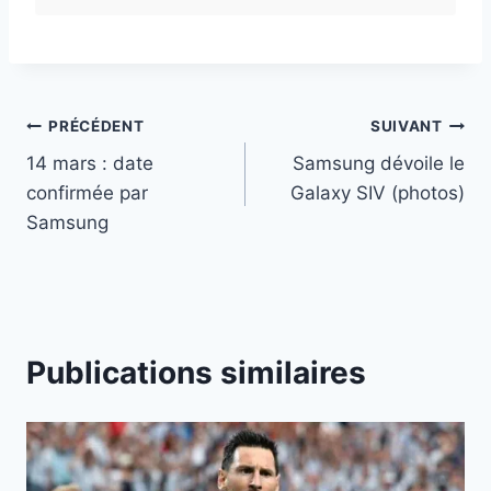
Navigation
PRÉCÉDENT
SUIVANT
14 mars : date
Samsung dévoile le
de
confirmée par
Galaxy SIV (photos)
l’article
Samsung
Publications similaires