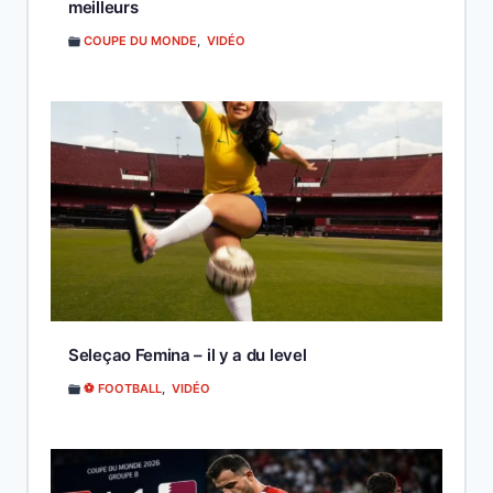
meilleurs
COUPE DU MONDE
,
VIDÉO
Seleçao Femina – il y a du level
⚽ FOOTBALL
,
VIDÉO