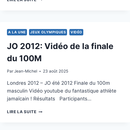
SERVETTE
CORRIGE
LE
LEADER
DAVOS
A LA UNE
JEUX OLYMPIQUES
VIDÉO
JO 2012: Vidéo de la finale
du 100M
Par
5 août 2012
Jean-Michel
23 août 2025
Londres 2012 – JO été 2012 Finale du 100m
masculin Vidéo youtube du fantastique athlète
jamaïcain ! Résultats Participants…
JO
LIRE LA SUITE
2012:
VIDÉO
DE