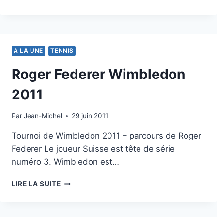
US
OPEN
2011:
SCORE
EN
A LA UNE
TENNIS
DIRECT
Roger Federer Wimbledon
2011
Par
25 juin 2011
Jean-Michel
29 juin 2011
Tournoi de Wimbledon 2011 – parcours de Roger
Federer Le joueur Suisse est tête de série
numéro 3. Wimbledon est…
ROGER
LIRE LA SUITE
FEDERER
WIMBLEDON
2011