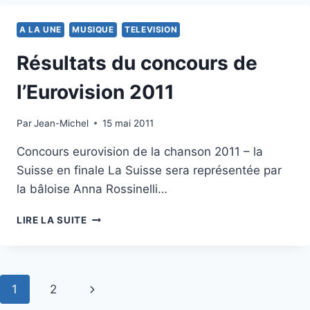
A LA UNE
MUSIQUE
TELEVISION
Résultats du concours de
l’Eurovision 2011
Par
14 mai 2011
Jean-Michel
15 mai 2011
Concours eurovision de la chanson 2011 – la
Suisse en finale La Suisse sera représentée par
la bâloise Anna Rossinelli…
RÉSULTATS
LIRE LA SUITE
DU
CONCOURS
DE
L’EUROVISION
Navigation
Page
1
2
2011