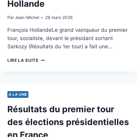
Hollande
Par
22 avril 2012
Jean-Michel
28 mars 2026
François HollandeLe grand vainqueur du premier
tour, socialiste, devant le présidant sortant
Sarkozy (Résultats du 1er tour) a fait une…
ELECTION
LIRE LA SUITE
FRANCE:
VIDÉO
DE
LA
DÉCLARATION
A LA UNE
DE
FRANÇOIS
Résultats du premier tour
HOLLANDE
des élections présidentielles
en France