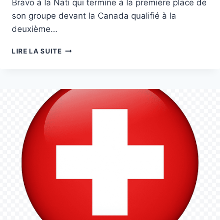
Bravo à la Nati qui termine à la première place de
son groupe devant la Canada qualifié à la
deuxième…
CALENDRIER
LIRE LA SUITE
COUPE
DU
MONDE
2026
:
PROGRAMME
DE
L’ÉQUIPE
DE
SUISSE