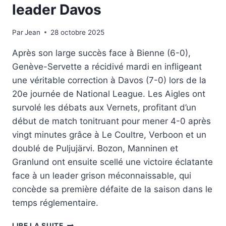
leader Davos
Par
28 octobre 2025
Jean
28 octobre 2025
Après son large succès face à Bienne (6-0),
Genève-Servette a récidivé mardi en infligeant
une véritable correction à Davos (7-0) lors de la
20e journée de National League. Les Aigles ont
survolé les débats aux Vernets, profitant d’un
début de match tonitruant pour mener 4-0 après
vingt minutes grâce à Le Coultre, Verboon et un
doublé de Puljujärvi. Bozon, Manninen et
Granlund ont ensuite scellé une victoire éclatante
face à un leader grison méconnaissable, qui
concède sa première défaite de la saison dans le
temps réglementaire.
GENÈVE
LIRE LA SUITE