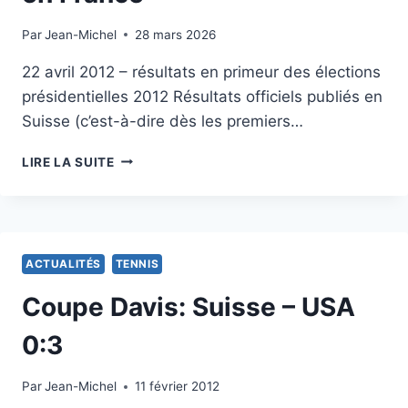
Par
22 avril 2012
Jean-Michel
28 mars 2026
22 avril 2012 – résultats en primeur des élections
présidentielles 2012 Résultats officiels publiés en
Suisse (c’est-à-dire dès les premiers…
RÉSULTATS
LIRE LA SUITE
DU
PREMIER
TOUR
DES
ÉLECTIONS
ACTUALITÉS
TENNIS
PRÉSIDENTIELLES
EN
Coupe Davis: Suisse – USA
FRANCE
0:3
Par
10 février 2012
Jean-Michel
11 février 2012