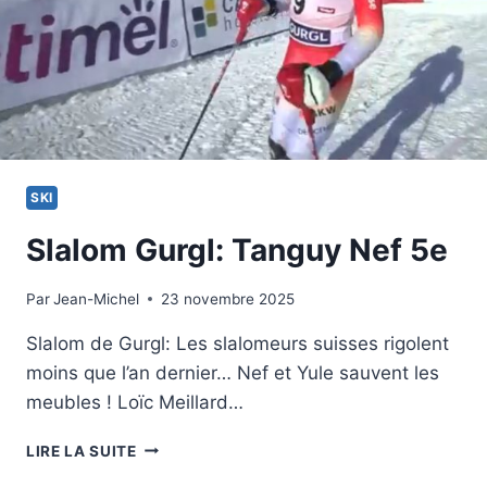
SKI
Slalom Gurgl: Tanguy Nef 5e
Par
22 novembre 2025
Jean-Michel
23 novembre 2025
Slalom de Gurgl: Les slalomeurs suisses rigolent
moins que l’an dernier… Nef et Yule sauvent les
meubles ! Loïc Meillard…
SLALOM
LIRE LA SUITE
GURGL: