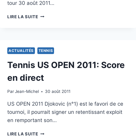
tour 30 août 2011…
ROGER
LIRE LA SUITE
FEDERER
À
L’US
OPEN
2011
ACTUALITÉS
TENNIS
Tennis US OPEN 2011: Score
en direct
Par
30 août 2011
Jean-Michel
30 août 2011
US OPEN 2011 Djokovic (n°1) est le favori de ce
tournoi, il pourrait signer un retentissant exploit
en remportant son…
TENNIS
LIRE LA SUITE