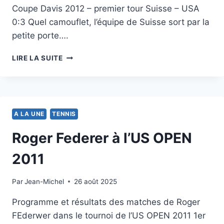
Coupe Davis 2012 – premier tour Suisse – USA
0:3 Quel camouflet, l’équipe de Suisse sort par la
petite porte….
COUPE
LIRE LA SUITE
DAVIS:
SUISSE
–
USA
0:3
A LA UNE
TENNIS
Roger Federer à l’US OPEN
2011
Par
30 août 2011
Jean-Michel
26 août 2025
Programme et résultats des matches de Roger
FEderwer dans le tournoi de l’US OPEN 2011 1er