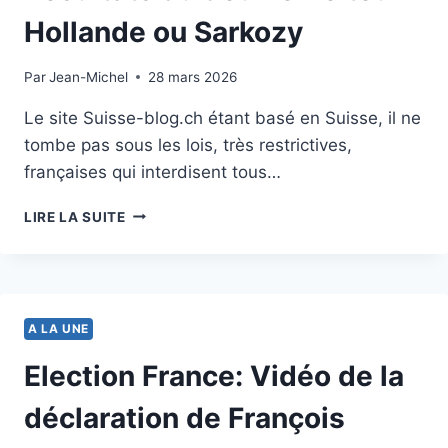
Hollande ou Sarkozy
Par
6 mai 2012
Jean-Michel
28 mars 2026
Le site Suisse-blog.ch étant basé en Suisse, il ne
tombe pas sous les lois, très restrictives,
françaises qui interdisent tous…
ELECTION
LIRE LA SUITE
PRÉSIDENTIELLE
2012:
RÉSULTATS
DU
DEUXIÈME
A LA UNE
TOUR
HOLLANDE
Election France: Vidéo de la
OU
SARKOZY
déclaration de François