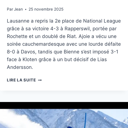
Par
25 novembre 2025
Jean
25 novembre 2025
Lausanne a repris la 2e place de National League
grâce à sa victoire 4-3 à Rapperswil, portée par
Rochette et un doublé de Riat. Ajoie a vécu une
soirée cauchemardesque avec une lourde défaite
8-0 à Davos, tandis que Bienne s’est imposé 3-1
face à Kloten grâce à un but décisif de Lias
Andersson.
NATIONAL
LIRE LA SUITE
LEAGUE:
RÉSULTATS
ET
CLASSEMENT