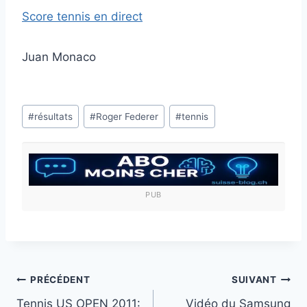
Score tennis en dire
ct
Juan Monaco
Étiquettes
#
résultats
#
Roger Federer
#
tennis
de
la
publication :
PUB
Navigation
PRÉCÉDENT
SUIVANT
Tennis US OPEN 2011:
Vidéo du Samsung