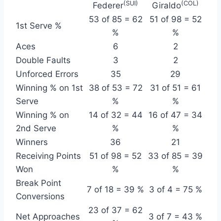
(SUI)
(COL)
Federer
Giraldo
53 of 85 = 62
51 of 98 = 52
1st Serve %
%
%
Aces
6
2
Double Faults
3
2
Unforced Errors
35
29
Winning % on 1st
38 of 53 = 72
31 of 51 = 61
Serve
%
%
Winning % on
14 of 32 = 44
16 of 47 = 34
2nd Serve
%
%
Winners
36
21
Receiving Points
51 of 98 = 52
33 of 85 = 39
Won
%
%
Break Point
7 of 18 = 39 %
3 of 4 = 75 %
Conversions
23 of 37 = 62
Net Approaches
3 of 7 = 43 %