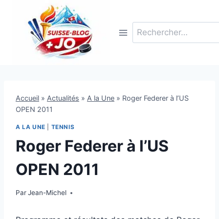
Aller
au
Rechercher :
contenu
Accueil
»
Actualités
»
A la Une
»
Roger Federer à l’US
OPEN 2011
A LA UNE
|
TENNIS
Roger Federer à l’US
OPEN 2011
Par
30 août 2011
Jean-Michel