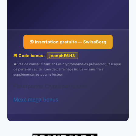
🎁 Inscription gratuite — SwissBorg
🎁 Code bonus :
jeanphE6H3
⚠️ Pas de conseil financier. Les cryptomonnaies présentent un risque
de perte en capital. Lien de parrainage inclus — sans frais
supplémentaires pour le lecteur.
Platefporme Crypto partenaire
Mexc mega bonus