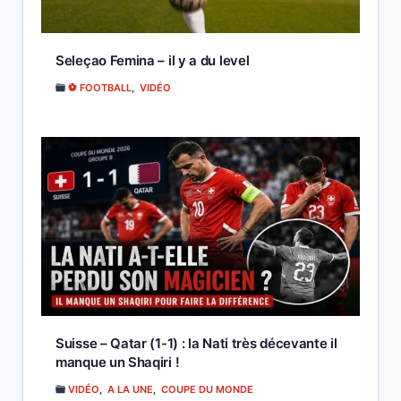
Seleçao Femina – il y a du level
⚽ FOOTBALL
,
VIDÉO
Suisse – Qatar (1-1) : la Nati très décevante il
manque un Shaqiri !
VIDÉO
,
A LA UNE
,
COUPE DU MONDE