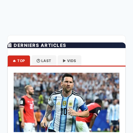
📰 DERNIERS ARTICLES
🔥 TOP
🕐 LAST
▶️ VIDS