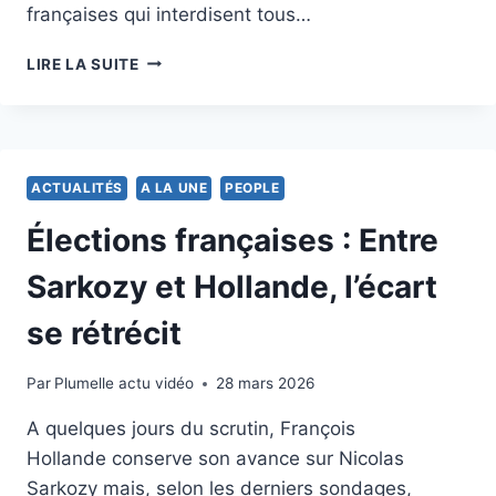
françaises qui interdisent tous…
ELECTION
LIRE LA SUITE
PRÉSIDENTIELLE
2012:
RÉSULTATS
DU
DEUXIÈME
ACTUALITÉS
A LA UNE
PEOPLE
TOUR
HOLLANDE
Élections françaises : Entre
OU
SARKOZY
Sarkozy et Hollande, l’écart
se rétrécit
Par
1 mai 2012
Plumelle actu vidéo
28 mars 2026
A quelques jours du scrutin, François
Hollande conserve son avance sur Nicolas
Sarkozy mais, selon les derniers sondages,