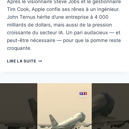
Après le visionnaire Steve Jobs et le gestionnaire
Tim Cook, Apple confie ses rênes à un ingénieur.
John Ternus hérite d’une entreprise à 4 000
milliards de dollars, mais aussi de la pression
croissante du secteur IA. Un pari audacieux — et
peut-être nécessaire — pour que la pomme reste
croquante.
TIM
LIRE LA SUITE
COOK
QUITTE
APPLE
:
JOHN
TERNUS
NOMMÉ
NOUVEAU
PDG
AU
1ER