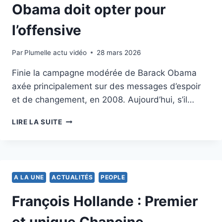
Obama doit opter pour
l’offensive
Par
25 mai 2012
Plumelle actu vidéo
28 mars 2026
Finie la campagne modérée de Barack Obama
axée principalement sur des messages d’espoir
et de changement, en 2008. Aujourd’hui, s’il…
ÉLECTIONS
LIRE LA SUITE
USA:
BARACK
OBAMA
DOIT
OPTER
A LA UNE
ACTUALITÉS
PEOPLE
POUR
L’OFFENSIVE
François Hollande : Premier
et unique Chanoine