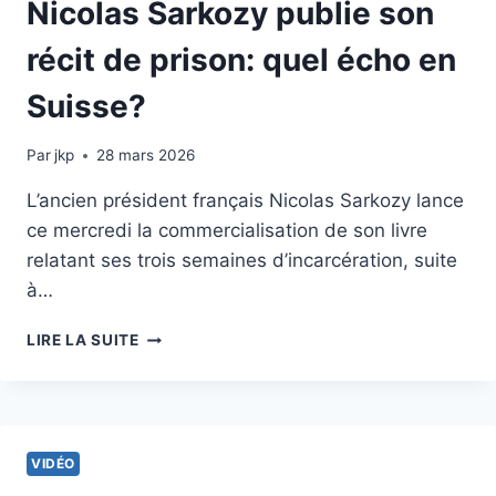
Nicolas Sarkozy publie son
récit de prison: quel écho en
Suisse?
Par
10 décembre 2025
jkp
28 mars 2026
L’ancien président français Nicolas Sarkozy lance
ce mercredi la commercialisation de son livre
relatant ses trois semaines d’incarcération, suite
à…
NICOLAS
LIRE LA SUITE
SARKOZY
PUBLIE
SON
RÉCIT
DE
VIDÉO
PRISON: