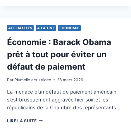
ÉLECTION
PRÉSIDENTIELLE
2012
FRANCE
ACTUALITÉS
A LA UNE
ECONOMIE
Économie : Barack Obama
prêt à tout pour éviter un
défaut de paiement
Par
23 juillet 2011
Plumelle actu vidéo
28 mars 2026
La menace d’un défaut de paiement américain
s’est brusquement aggravée hier soir et les
républicains de la Chambre des représentants…
ÉCONOMIE
LIRE LA SUITE
: