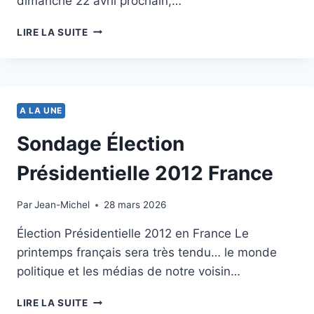
dimanche 22 avril prochain,…
LES
LIRE LA SUITE
ÉLECTIONS
PRÉSIDENTIELLES
DE
FRANCE
2012:
A LA UNE
PRÉSENTATION
DU
Sondage Élection
TABLEAU
Présidentielle 2012 France
Par
1 février 2012
Jean-Michel
28 mars 2026
Élection Présidentielle 2012 en France Le
printemps français sera très tendu… le monde
politique et les médias de notre voisin…
SONDAGE
LIRE LA SUITE