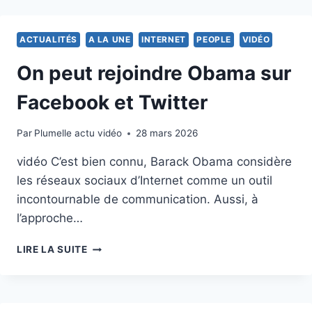
DE
LAURENT
GBAGBO
ACTUALITÉS
A LA UNE
INTERNET
PEOPLE
VIDÉO
EN
CÔTE
On peut rejoindre Obama sur
D’IVOIRE
Facebook et Twitter
Par
7 avril 2011
Plumelle actu vidéo
28 mars 2026
vidéo C’est bien connu, Barack Obama considère
les réseaux sociaux d’Internet comme un outil
incontournable de communication. Aussi, à
l’approche…
ON
LIRE LA SUITE
PEUT
REJOINDRE
OBAMA
SUR