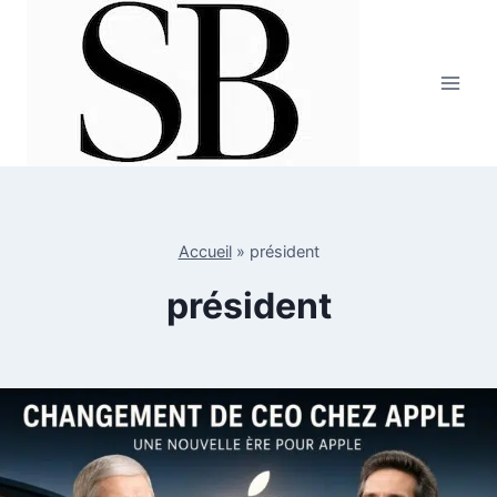
Aller
au
contenu
Accueil
»
président
président