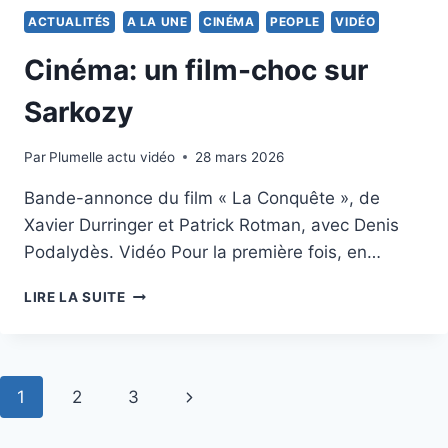
FACEBOOK
ACTUALITÉS
A LA UNE
CINÉMA
PEOPLE
VIDÉO
ET
TWITTER
Cinéma: un film-choc sur
Sarkozy
Par
7 avril 2011
Plumelle actu vidéo
28 mars 2026
Bande-annonce du film « La Conquête », de
Xavier Durringer et Patrick Rotman, avec Denis
Podalydès. Vidéo Pour la première fois, en…
CINÉMA:
LIRE LA SUITE
UN
FILM-
CHOC
SUR
Navigation
Page
1
2
3
SARKOZY
de
suivante