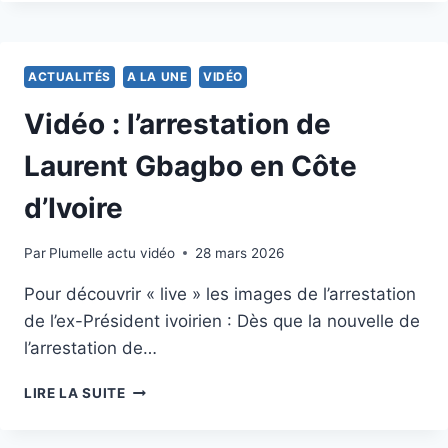
BARACK
OBAMA
PRÊT
À
ACTUALITÉS
A LA UNE
VIDÉO
TOUT
POUR
Vidéo : l’arrestation de
ÉVITER
UN
Laurent Gbagbo en Côte
DÉFAUT
DE
d’Ivoire
PAIEMENT
Par
12 avril 2011
Plumelle actu vidéo
28 mars 2026
Pour découvrir « live » les images de l’arrestation
de l’ex-Président ivoirien : Dès que la nouvelle de
l’arrestation de…
VIDÉO
LIRE LA SUITE
:
L’ARRESTATION