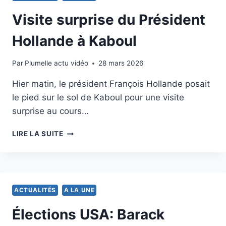
Visite surprise du Président
Hollande à Kaboul
Par
26 mai 2012
Plumelle actu vidéo
28 mars 2026
Hier matin, le président François Hollande posait
le pied sur le sol de Kaboul pour une visite
surprise au cours…
VISITE
LIRE LA SUITE
SURPRISE
DU
PRÉSIDENT
HOLLANDE
À
ACTUALITÉS
A LA UNE
KABOUL
Élections USA: Barack