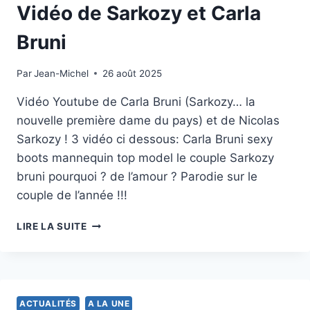
QUEL
Vidéo de Sarkozy et Carla
ÉCHO
EN
Bruni
SUISSE?
Par
15 février 2013
Jean-Michel
26 août 2025
Vidéo Youtube de Carla Bruni (Sarkozy… la
nouvelle première dame du pays) et de Nicolas
Sarkozy ! 3 vidéo ci dessous: Carla Bruni sexy
boots mannequin top model le couple Sarkozy
bruni pourquoi ? de l’amour ? Parodie sur le
couple de l’année !!!
VIDÉO
LIRE LA SUITE
DE
SARKOZY
ET
CARLA
BRUNI
ACTUALITÉS
A LA UNE