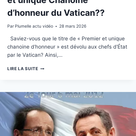
d’honneur du Vatican??
Par
10 mai 2012
Plumelle actu vidéo
28 mars 2026
Saviez-vous que le titre de « Premier et unique
chanoine d’honneur » est dévolu aux chefs d’État
par le Vatican? Ainsi,…
FRANÇOIS
LIRE LA SUITE
HOLLANDE
:
PREMIER
ET
UNIQUE
CHANOINE
D’HONNEUR
DU
VATICAN??