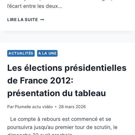
l’écart entre les deux…
ÉLECTIONS
LIRE LA SUITE
FRANÇAISES
:
ENTRE
SARKOZY
ET
ACTUALITÉS
A LA UNE
HOLLANDE,
L’ÉCART
Les élections présidentielles
SE
RÉTRÉCIT
de France 2012:
présentation du tableau
Par
2 février 2012
Plumelle actu vidéo
28 mars 2026
Le compte à rebours est commencé et se
poursuivra jusqu’au premier tour de scrutin, le