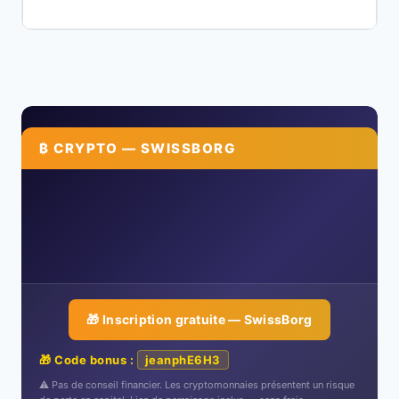
₿ CRYPTO — SWISSBORG
🎁 Inscription gratuite — SwissBorg
🎁 Code bonus :
jeanphE6H3
⚠️ Pas de conseil financier. Les cryptomonnaies présentent un risque