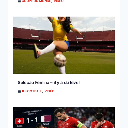
COUPE DU MONDE
,
VIDÉO
Seleçao Femina – il y a du level
⚽ FOOTBALL
,
VIDÉO