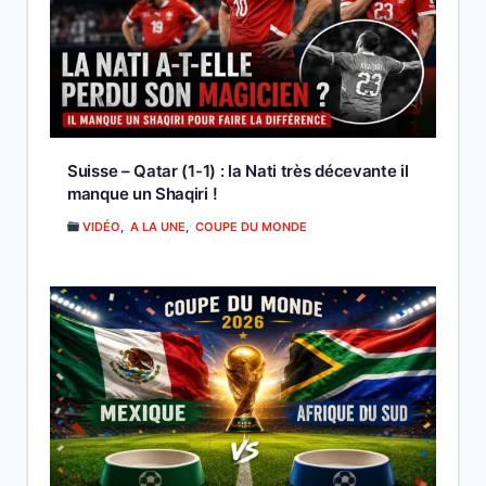
Suisse – Qatar (1-1) : la Nati très décevante il
manque un Shaqiri !
VIDÉO
,
A LA UNE
,
COUPE DU MONDE