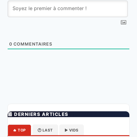
0
COMMENTAIRES
📰 DERNIERS ARTICLES
🔥 TOP
🕐 LAST
▶️ VIDS