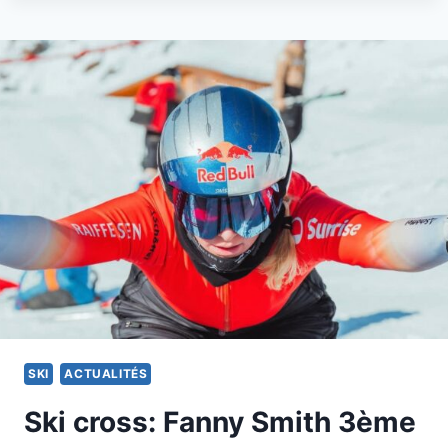
IL
PERD
UN
SKI
EN
VOL
MAIS
ATTERRIT
PARFAITEMENT
SKI
ACTUALITÉS
Ski cross: Fanny Smith 3ème