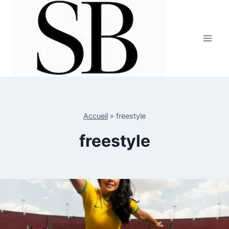
Aller
au
contenu
Accueil
»
freestyle
freestyle