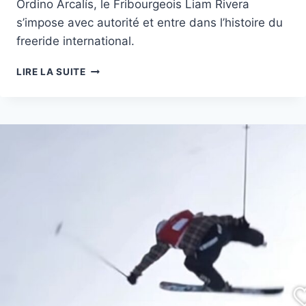
Ordino Arcalís, le Fribourgeois Liam Rivera
s’impose avec autorité et entre dans l’histoire du
freeride international.
RUN
LIRE LA SUITE
DU
CHAMPION
DU
MONDE,
LIAM
RIVIERA,
SNOWBOARD
FREERIDE