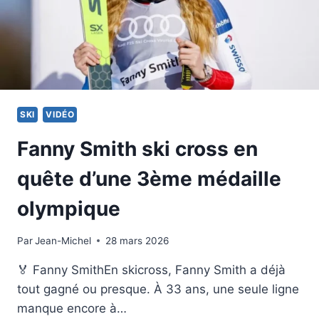
SKI
VIDÉO
Fanny Smith ski cross en
quête d’une 3ème médaille
olympique
Par
12 février 2026
Jean-Michel
28 mars 2026
🏅 Fanny SmithEn skicross, Fanny Smith a déjà
tout gagné ou presque. À 33 ans, une seule ligne
manque encore à…