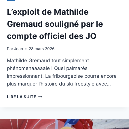
L’exploit de Mathilde
Gremaud souligné par le
compte officiel des JO
Par
9 février 2026
Jean
28 mars 2026
Mathilde Gremaud tout simplement
phénomenaaaaale ! Quel palmarès
impressionnant. La fribourgeoise pourra encore
plus marquer l’histoire du ski freestyle avec…
L’EXPLOIT
LIRE LA SUITE
DE
MATHILDE
GREMAUD
SOULIGNÉ
PAR