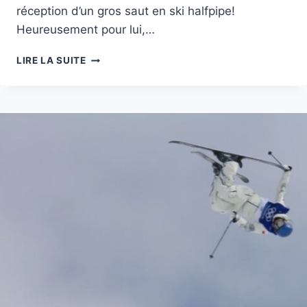
réception d’un gros saut en ski halfpipe!
Heureusement pour lui,…
VIDÉO
LIRE LA SUITE
DES
JO
2026:
GROSSE
CHUTE
EN
SKI
HALFPIPE
GOEPPER