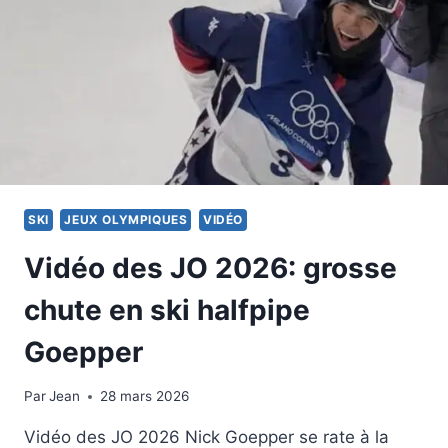
SKI
JEUX OLYMPIQUES
VIDÉO
Vidéo des JO 2026: grosse
chute en ski halfpipe
Goepper
Par
21 février 2026
Jean
28 mars 2026
Vidéo des JO 2026 Nick Goepper se rate à la