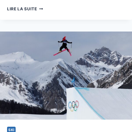
FANNY
LIRE LA SUITE
SMITH
SKI
CROSS
EN
QUÊTE
D’UNE
3ÈME
MÉDAILLE
OLYMPIQUE
SKI