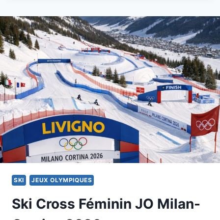
2026:
SARAH
HOEFFLIN
PERD
UN
SKI
EN
PLEIN
VOL
SKI
JEUX OLYMPIQUES
Ski Cross Féminin JO Milan-