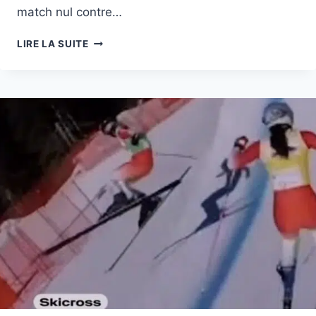
match nul contre…
SELEÇAO
LIRE LA SUITE
FEMINA
–
IL
Y
A
DU
LEVEL