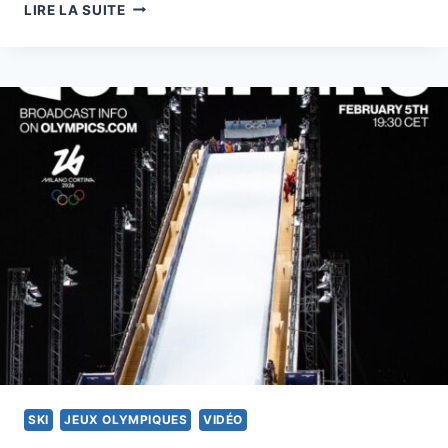
JO
LIRE LA SUITE
2026:
MATHILDE
GREMAUD
ENTRE
EN
SCÈNE
SKI
JEUX OLYMPIQUES
VIDÉO