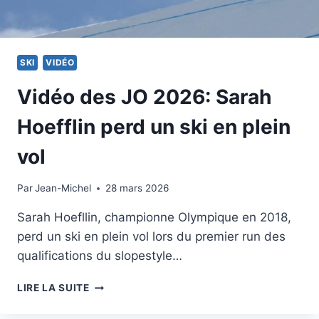
SKI
VIDÉO
Vidéo des JO 2026: Sarah
Hoefflin perd un ski en plein
vol
Par
9 février 2026
Jean-Michel
28 mars 2026
Sarah Hoefllin, championne Olympique en 2018,
perd un ski en plein vol lors du premier run des
qualifications du slopestyle…
VIDÉO
LIRE LA SUITE
DES
JO