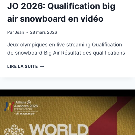
JO 2026: Qualification big
air snowboard en vidéo
Par
5 février 2026
Jean
28 mars 2026
Jeux olympiques en live streaming Qualification
de snowboard Big Air Résultat des qualifications
JO
LIRE LA SUITE
2026:
QUALIFICATION
BIG
AIR
SNOWBOARD
EN
VIDÉO