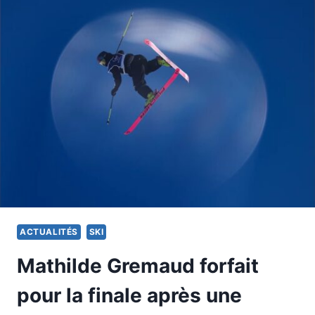
GU
RECADRE
UN
JOURNALISTE…
ET
INTERNET
S’EN
RÉGALE
ACTUALITÉS
SKI
Mathilde Gremaud forfait
pour la finale après une