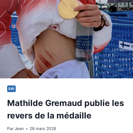
LE
COMPTE
OFFICIEL
DES
JO
SKI
Mathilde Gremaud publie les
revers de la médaille
Par
9 février 2026
Jean
28 mars 2026