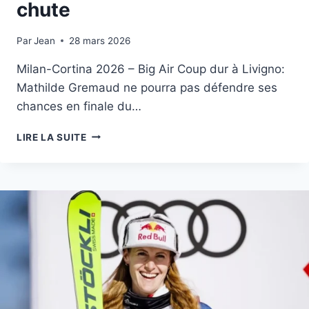
chute
Par
16 février 2026
Jean
28 mars 2026
Milan-Cortina 2026 – Big Air Coup dur à Livigno:
Mathilde Gremaud ne pourra pas défendre ses
chances en finale du…
MATHILDE
LIRE LA SUITE
GREMAUD
FORFAIT
POUR
LA
FINALE
APRÈS
UNE
CHUTE