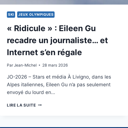
SKI
JEUX OLYMPIQUES
« Ridicule » : Eileen Gu
recadre un journaliste… et
Internet s’en régale
Par
19 février 2026
Jean-Michel
28 mars 2026
JO-2026 – Stars et média À Livigno, dans les
Alpes italiennes, Eileen Gu n’a pas seulement
envoyé du lourd en…
«
LIRE LA SUITE
RIDICULE
»
:
EILEEN