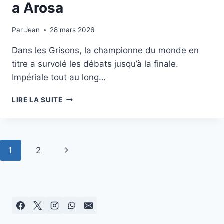
a Arosa
Par
16 décembre 2025
Jean
28 mars 2026
Dans les Grisons, la championne du monde en
titre a survolé les débats jusqu’à la finale.
Impériale tout au long…
SKI
LIRE LA SUITE
CROSS:
FANNY
SMITH
3ÈME
Navigation
Page
1
2
A
AROSA
de
suivante
page