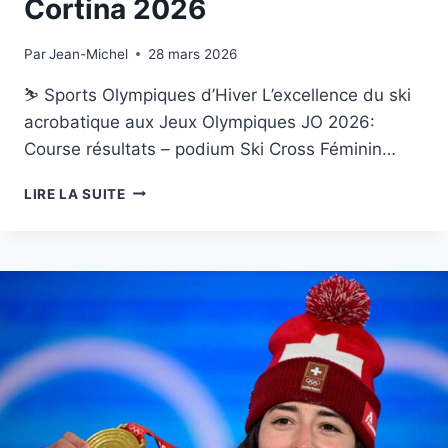
Cortina 2026
Par
8 février 2026
Jean-Michel
28 mars 2026
⛷️ Sports Olympiques d’Hiver L’excellence du ski
acrobatique aux Jeux Olympiques JO 2026:
Course résultats – podium Ski Cross Féminin…
SKI
LIRE LA SUITE
CROSS
FÉMININ
JO
MILAN-
CORTINA
2026