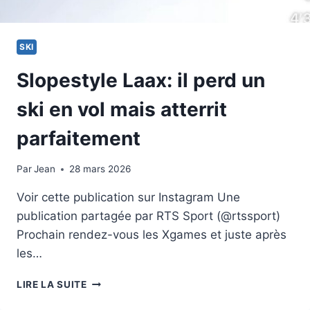
SKI
Slopestyle Laax: il perd un
ski en vol mais atterrit
parfaitement
Par
18 janvier 2026
Jean
28 mars 2026
Voir cette publication sur Instagram Une
publication partagée par RTS Sport (@rtssport)
Prochain rendez-vous les Xgames et juste après
les…
SLOPESTYLE
LIRE LA SUITE
LAAX: