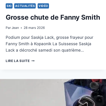
SKI
ACTUALITÉS
VIDÉO
Grosse chute de Fanny Smith
Par
28 février 2026
Jean
28 mars 2026
Podium pour Saskja Lack, grosse frayeur pour
Fanny Smith à Kopaonik La Suissesse Saskja
Lack a décroché samedi son quatrième…
GROSSE
LIRE LA SUITE
CHUTE
DE
FANNY
SMITH