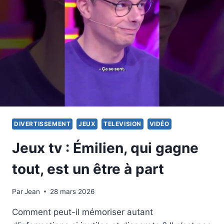
CORTINA
DIVERTISSEMENT
JEUX
TELEVISION
VIDÉO
Jeux tv : Émilien, qui gagne
tout, est un être à part
Par
14 février 2026
Jean
28 mars 2026
Comment peut-il mémoriser autant