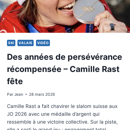
SKI
VALAIS
VIDÉO
Des années de persévérance
récompensée – Camille Rast
fête
Par
19 février 2026
Jean
28 mars 2026
Camille Rast a fait chavirer le slalom suisse aux
JO 2026 avec une médaille d’argent qui
ressemble à une victoire collective. Sur la piste,
elle a sorti le grand jeu : engagement total,