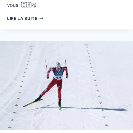
vous. 🇨🇭🥈
DES
LIRE LA SUITE
ANNÉES
DE
PERSÉVÉRANCE
RÉCOMPENSÉE
–
CAMILLE
RAST
FÊTE