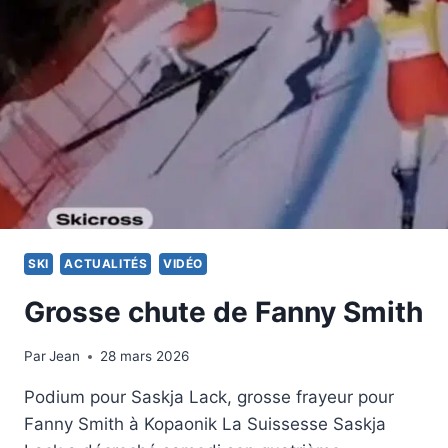
STATS
ET
PARCOURS
SKI
ACTUALITÉS
VIDÉO
Grosse chute de Fanny Smith
Par
28 février 2026
Jean
28 mars 2026
Podium pour Saskja Lack, grosse frayeur pour
Fanny Smith à Kopaonik La Suissesse Saskja