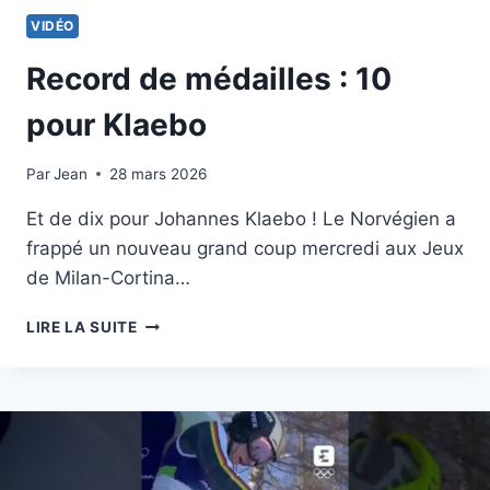
VIDÉO
Record de médailles : 10
pour Klaebo
Par
18 février 2026
Jean
28 mars 2026
Et de dix pour Johannes Klaebo ! Le Norvégien a
frappé un nouveau grand coup mercredi aux Jeux
de Milan-Cortina…
RECORD
LIRE LA SUITE
DE
MÉDAILLES
:
10
POUR
KLAEBO