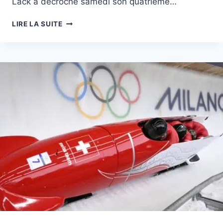
Lack a décroché samedi son quatrième…
GROSSE
LIRE LA SUITE
CHUTE
DE
FANNY
SMITH