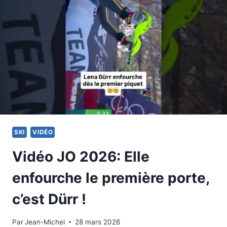
SKI
VIDÉO
Vidéo JO 2026: Elle
enfourche le première porte,
c’est Dürr !
Par
18 février 2026
Jean-Michel
28 mars 2026