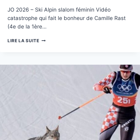
JO 2026 – Ski Alpin slalom féminin Vidéo
catastrophe qui fait le bonheur de Camille Rast
(4e de la 1ère…
VIDÉO
LIRE LA SUITE
JO
2026:
ELLE
ENFOURCHE
LE
PREMIÈRE
PORTE,
C’EST
DÜRR
!