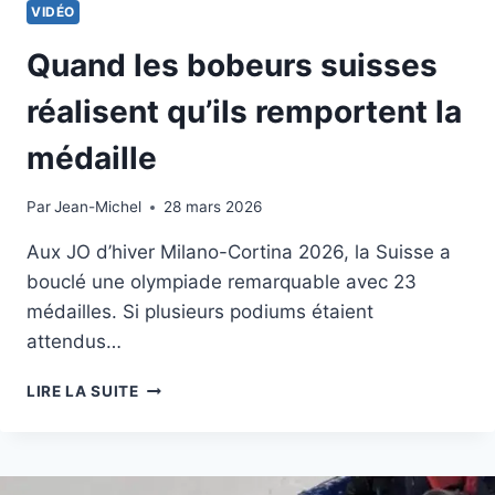
VIDÉO
Quand les bobeurs suisses
réalisent qu’ils remportent la
médaille
Par
22 février 2026
Jean-Michel
28 mars 2026
Aux JO d’hiver Milano-Cortina 2026, la Suisse a
bouclé une olympiade remarquable avec 23
médailles. Si plusieurs podiums étaient
attendus…
QUAND
LIRE LA SUITE
LES
BOBEURS
SUISSES
RÉALISENT