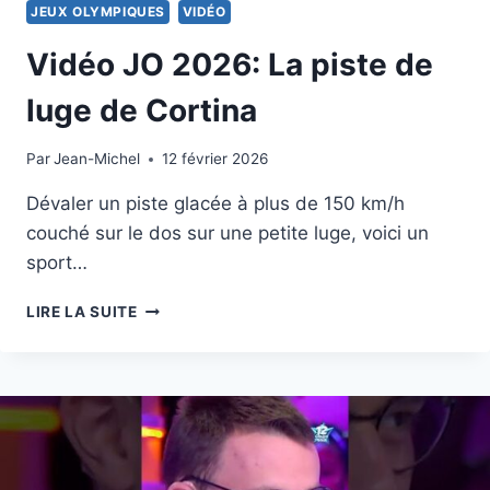
JEUX OLYMPIQUES
VIDÉO
Vidéo JO 2026: La piste de
luge de Cortina
Par
14 février 2026
Jean-Michel
12 février 2026
Dévaler un piste glacée à plus de 150 km/h
couché sur le dos sur une petite luge, voici un
sport…
VIDÉO
LIRE LA SUITE
JO
2026:
LA
PISTE
DE
LUGE
DE