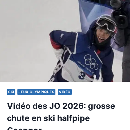
QU’ILS
REMPORTENT
LA
MÉDAILLE
SKI
JEUX OLYMPIQUES
VIDÉO
Vidéo des JO 2026: grosse
chute en ski halfpipe