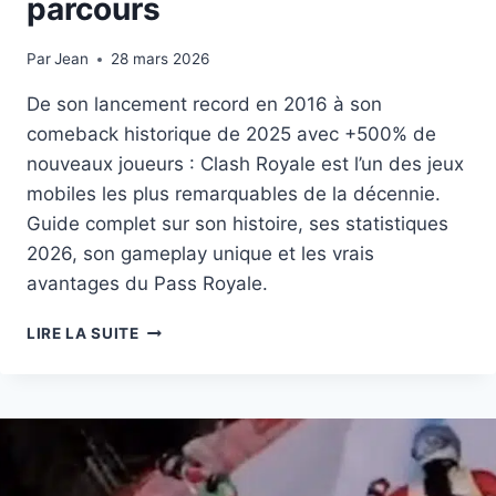
parcours
Par
1 mars 2026
Jean
28 mars 2026
De son lancement record en 2016 à son
comeback historique de 2025 avec +500% de
nouveaux joueurs : Clash Royale est l’un des jeux
mobiles les plus remarquables de la décennie.
Guide complet sur son histoire, ses statistiques
2026, son gameplay unique et les vrais
avantages du Pass Royale.
VIDEO
LIRE LA SUITE
D’ANNIVERSAIRE
:
10
ANS
DE
CLASH
ROYALE