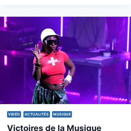
SPORTS
LES
PLUS
RAPIDES
DES
JEUX
OLYMPIQUES
D’HIVER
VIDÉO
ACTUALITÉS
MUSIQUE
Victoires de la Musique