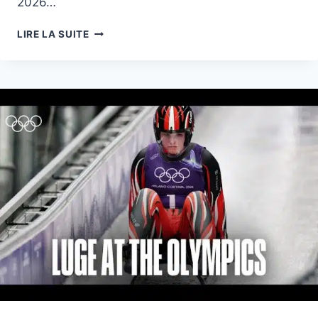
2026…
VIDÉO
LIRE LA SUITE
BUZZ
DES
JO
2026:
CRI
DE
GUERRE
DE
SARAH
SCHLEPER