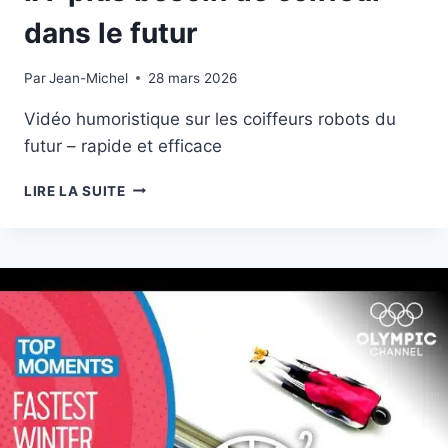
JO
dans le futur
2026
Par
17 février 2026
Jean-Michel
28 mars 2026
Vidéo humoristique sur les coiffeurs robots du
futur – rapide et efficace
IA:
LIRE LA SUITE
PLUS
BESOIN
DE
COIFFEUR
DANS
LE
FUTUR