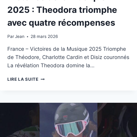
2025 : Theodora triomphe
avec quatre récompenses
Par
14 février 2026
Jean
28 mars 2026
France – Victoires de la Musique 2025 Triomphe
de Théodore, Charlotte Cardin et Disiz couronnés
La révélation Theodora domine la…
VICTOIRES
LIRE LA SUITE
DE
LA
MUSIQUE
2025
:
THEODORA
TRIOMPHE
AVEC
QUATRE