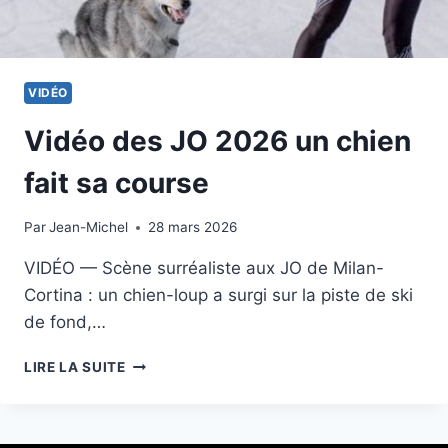
VIDÉO
Vidéo des JO 2026 un chien
fait sa course
Par
18 février 2026
Jean-Michel
28 mars 2026
VIDÉO — Scène surréaliste aux JO de Milan-
Cortina : un chien-loup a surgi sur la piste de ski
de fond,…
VIDÉO
LIRE LA SUITE
DES
JO
2026
UN