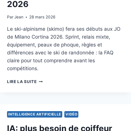
2026
Par
18 février 2026
Jean
28 mars 2026
Le ski-alpinisme (skimo) fera ses débuts aux JO
de Milano Cortina 2026. Sprint, relais mixte,
équipement, peaux de phoque, règles et
différences avec le ski de randonnée : la FAQ
claire pour tout comprendre avant les
compétitions.
QU’EST-
LIRE LA SUITE
CE
QUE
LE
SKI
ALPINISME
INTELLIGENCE ARTIFICIELLE
VIDÉO
?
NOUVEAU
IA: plus besoin de coiffeur
AUX