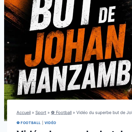
Accueil
»
Sport
»
⚽ Football
»
Vidéo du superbe but de J
⚽ FOOTBALL
|
VIDÉO