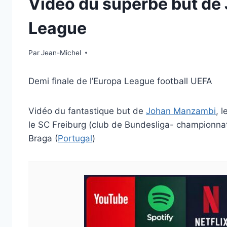
Vidéo du superbe but d
League
Par
7 mai 2026
Jean-Michel
Demi finale de l’Europa League football UEFA
Vidéo du fantastique but de
Johan Manzambi
, 
le SC Freiburg (club de Bundesliga- championnat
Braga (
Portugal
)