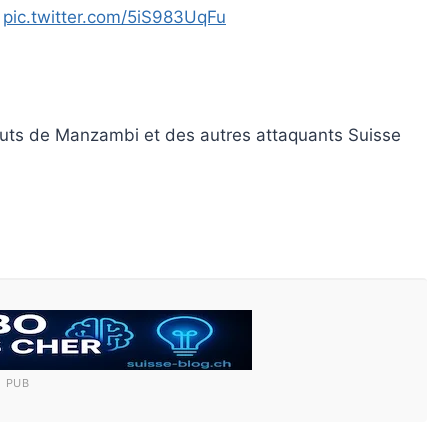
e
pic.twitter.com/5iS983UqFu
uts de Manzambi et des autres attaquants Suisse
PUB