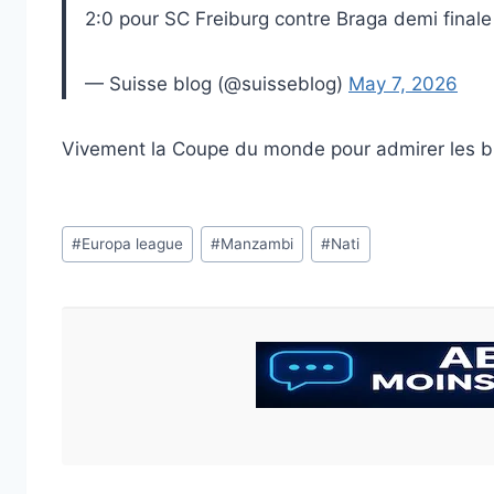
2:0 pour SC Freiburg contre Braga demi final
— Suisse blog (@suisseblog)
May 7, 2026
Vivement la Coupe du monde pour admirer les b
Étiquettes
#
Europa league
#
Manzambi
#
Nati
de
la
publication :