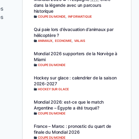
dans la légende avec un parcours
es
historique
es
COUPE DU MONDE
,
INFORMATIQUE
Qui paie lors d’évacuation d’animaux par
hélicoptère ?
ANIMAUX
,
ECONOMIE
,
VALAIS
Mondial 2026 supporters de la Norvège à
Miami
COUPE DU MONDE
Hockey sur glace : calendrier de la saison
2026-2027
HOCKEY SUR GLACE
Mondial 2026: est-ce que le match
Argentine – Égypte a été truqué?
COUPE DU MONDE
France – Maroc : pronostic du quart de
finale du Mondial 2026
COUPE DU MONDE