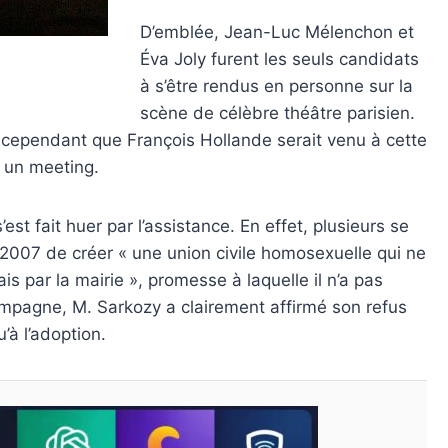
D’emblée, Jean-Luc Mélenchon et
Éva Joly furent les seuls candidats
à s’être rendus en personne sur la
scène de célèbre théâtre parisien.
é cependant que François Hollande serait venu à cette
r un meeting.
st fait huer par l’assistance. En effet, plusieurs se
 2007 de créer « une union civile homosexuelle qui ne
is par la mairie », promesse à laquelle il n’a pas
ampagne, M. Sarkozy a clairement affirmé son refus
’à l’adoption.