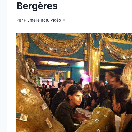
Bergères
Par
2 avril 2012
Plumelle actu vidéo