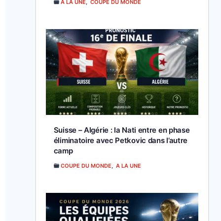
A LA UNE
,
COUPE DU MONDE
Suisse – Algérie : la Nati entre en phase
éliminatoire avec Petkovic dans l’autre
camp
COUPE DU MONDE
,
A LA UNE