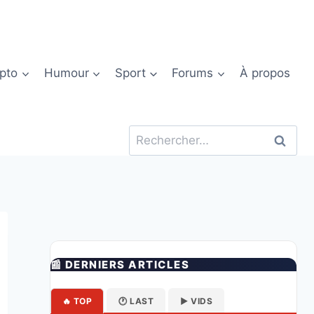
pto
Humour
Sport
Forums
À propos
Rechercher :
📰 DERNIERS ARTICLES
🔥 TOP
🕐 LAST
▶️ VIDS