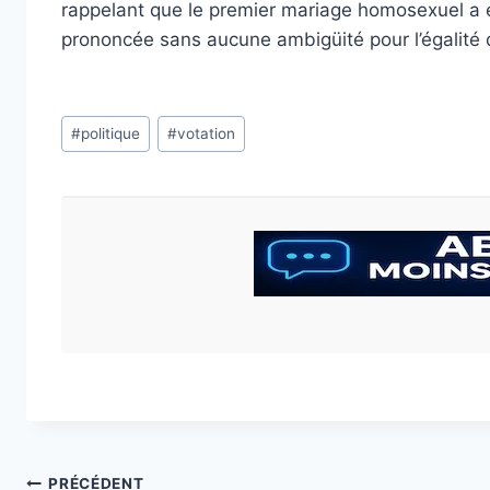
rappelant que le premier mariage homosexuel a é
prononcée sans aucune ambigüité pour l’égalité 
Étiquettes
#
politique
#
votation
de
la
publication :
Navigation
PRÉCÉDENT