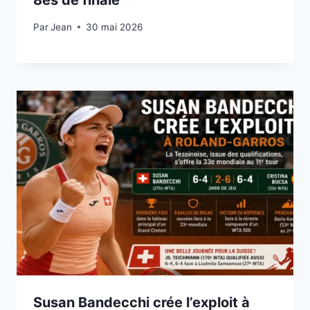
8es de finale
Par
30 mai 2026
Jean
30 mai 2026
Susan Bandecchi crée l’exploit à