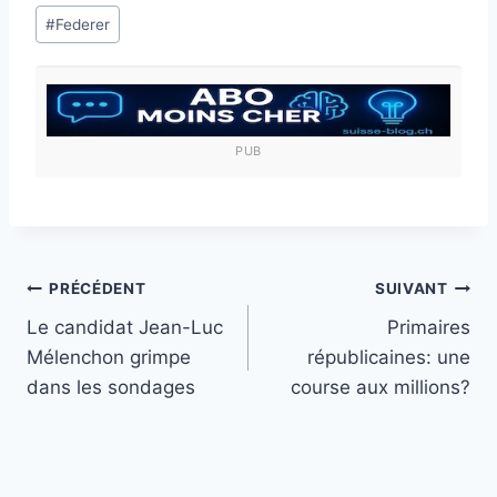
Étiquettes
#
Federer
de
la
publication :
PUB
Navigation
PRÉCÉDENT
SUIVANT
Le candidat Jean-Luc
Primaires
de
Mélenchon grimpe
républicaines: une
l’article
dans les sondages
course aux millions?