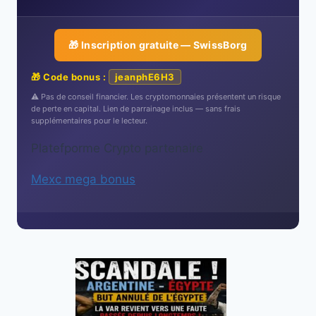
🎁 Inscription gratuite — SwissBorg
🎁 Code bonus :
jeanphE6H3
⚠️ Pas de conseil financier. Les cryptomonnaies présentent un risque
de perte en capital. Lien de parrainage inclus — sans frais
supplémentaires pour le lecteur.
Platefporme Crypto partenaire
Mexc mega bonus