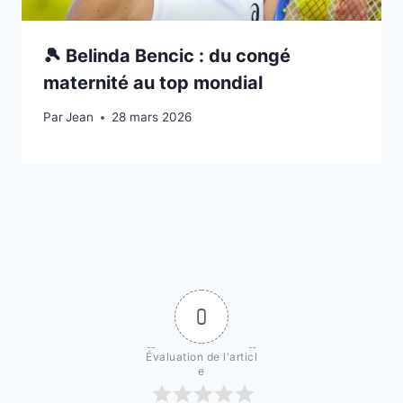
🎾 Belinda Bencic : du congé
maternité au top mondial
Par
3 novembre 2025
Jean
28 mars 2026
0
Évaluation de l'articl
e