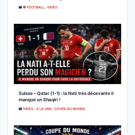
⚽ FOOTBALL
,
VIDÉO
Suisse – Qatar (1-1) : la Nati très décevante il
manque un Shaqiri !
VIDÉO
,
A LA UNE
,
COUPE DU MONDE