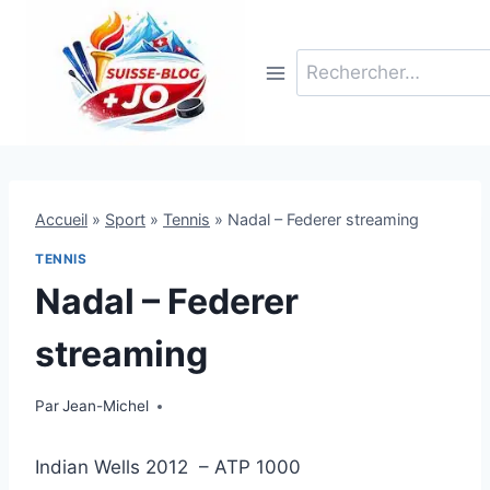
Aller
au
Rechercher :
contenu
Accueil
»
Sport
»
Tennis
»
Nadal – Federer streaming
TENNIS
Nadal – Federer
streaming
Par
17 mars 2012
Jean-Michel
Indian Wells 2012 – ATP 1000