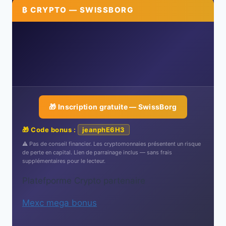
₿ CRYPTO — SWISSBORG
🎁 Inscription gratuite — SwissBorg
🎁 Code bonus :
jeanphE6H3
⚠️ Pas de conseil financier. Les cryptomonnaies présentent un risque
de perte en capital. Lien de parrainage inclus — sans frais
supplémentaires pour le lecteur.
Platefporme Crypto partenaire
Mexc mega bonus