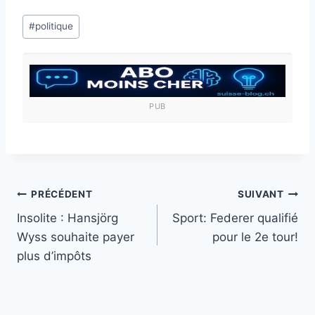
Étiquettes
#
politique
de
la
publication :
PUB
Navigation
PRÉCÉDENT
SUIVANT
Insolite : Hansjörg
Sport: Federer qualifié
de
Wyss souhaite payer
pour le 2e tour!
l’article
plus d’impôts