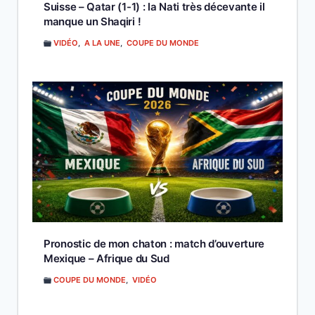
Suisse – Qatar (1-1) : la Nati très décevante il
manque un Shaqiri !
VIDÉO
,
A LA UNE
,
COUPE DU MONDE
Pronostic de mon chaton : match d’ouverture
Mexique – Afrique du Sud
COUPE DU MONDE
,
VIDÉO