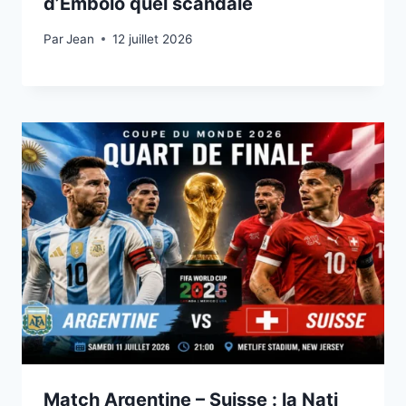
d’Embolo quel scandale
Par
12 juillet 2026
Jean
12 juillet 2026
Match Argentine – Suisse : la Nati