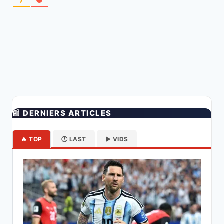
📰 DERNIERS ARTICLES
🔥 TOP
🕐 LAST
▶️ VIDS