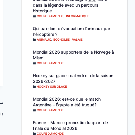
dans la légende avec un parcours
historique
COUPE DU MONDE
,
INFORMATIQUE
Qui paie lors d’évacuation d’animaux par
hélicoptère ?
ANIMAUX
,
ECONOMIE
,
VALAIS
Mondial 2026 supporters de la Norvège à
Miami
COUPE DU MONDE
Hockey sur glace : calendrier de la saison
2026-2027
HOCKEY SUR GLACE
Mondial 2026: est-ce que le match
Argentine – Égypte a été truqué?
COUPE DU MONDE
an
France – Maroc : pronostic du quart de
finale du Mondial 2026
COUPE DU MONDE