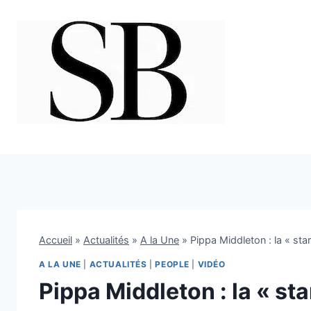
Aller
au
contenu
Accueil
»
Actualités
»
A la Une
»
Pippa Middleton : la « sta
A LA UNE
|
ACTUALITÉS
|
PEOPLE
|
VIDÉO
Pippa Middleton : la « st