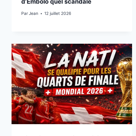
d’Embolo quel scandale
Par
12 juillet 2026
Jean
12 juillet 2026