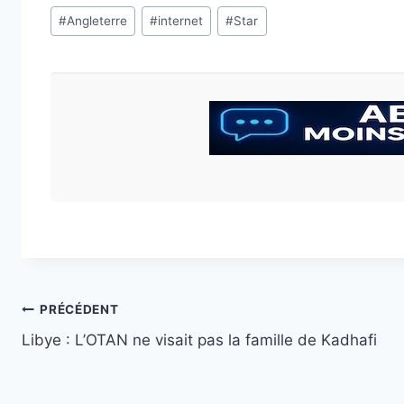
Étiquettes
#
Angleterre
#
internet
#
Star
de
la
publication :
Navigation
PRÉCÉDENT
Libye : L’OTAN ne visait pas la famille de Kadhafi
de
l’article