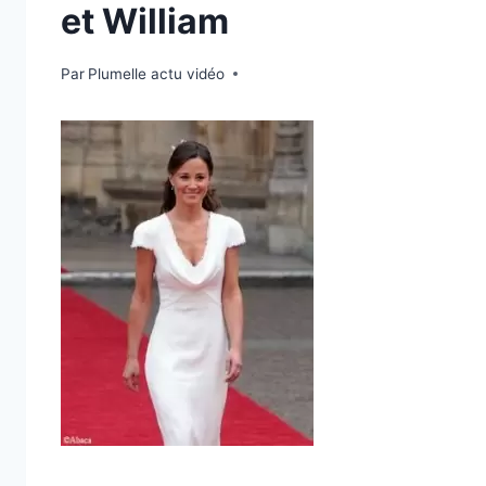
et William
Par
1 mai 2011
Plumelle actu vidéo