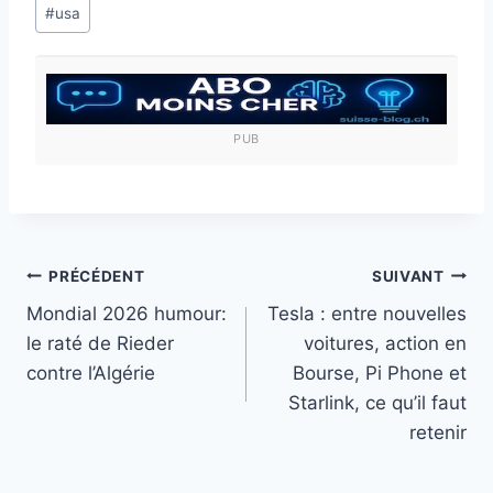
#
usa
la
publication :
PUB
Navigation
PRÉCÉDENT
SUIVANT
Mondial 2026 humour:
Tesla : entre nouvelles
de
le raté de Rieder
voitures, action en
l’article
contre l’Algérie
Bourse, Pi Phone et
Starlink, ce qu’il faut
retenir