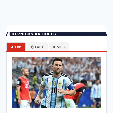
📰 DERNIERS ARTICLES
🔥 TOP
🕐 LAST
▶️ VIDS