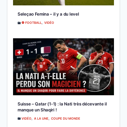
Seleçao Femina – il y a du level
⚽ FOOTBALL
,
VIDÉO
Suisse – Qatar (1-1) : la Nati très décevante il
manque un Shaqiri !
VIDÉO
,
A LA UNE
,
COUPE DU MONDE