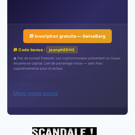
🎁 Inscription gratuite — SwissBorg
🎁 Code bonus :
jeanphE6H3
⚠️ Pas de conseil financier. Les cryptomonnaies présentent un risque
de perte en capital. Lien de parrainage inclus — sans frais
supplémentaires pour le lecteur.
Platefporme Crypto partenaire
Mexc mega bonus