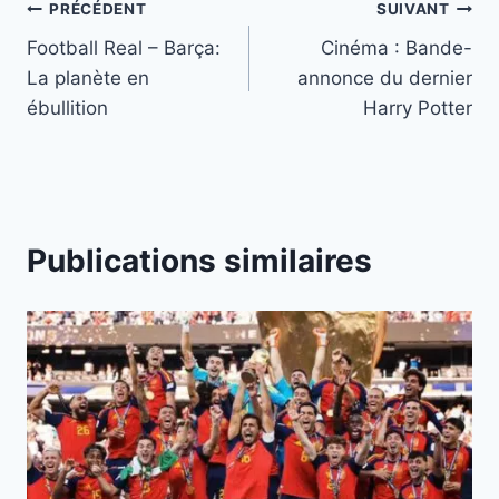
Navigation
PRÉCÉDENT
SUIVANT
Football Real – Barça:
Cinéma : Bande-
de
La planète en
annonce du dernier
l’article
ébullition
Harry Potter
Publications similaires