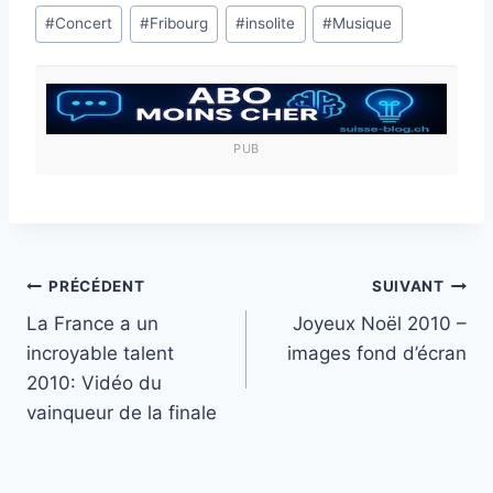
Étiquettes
#
Concert
#
Fribourg
#
insolite
#
Musique
de
la
publication :
PUB
Navigation
PRÉCÉDENT
SUIVANT
La France a un
Joyeux Noël 2010 –
de
incroyable talent
images fond d’écran
l’article
2010: Vidéo du
vainqueur de la finale