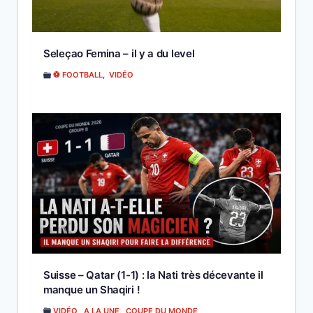
Seleçao Femina – il y a du level
⚽ FOOTBALL
,
VIDÉO
Suisse – Qatar (1-1) : la Nati très décevante il
manque un Shaqiri !
VIDÉO
,
A LA UNE
,
COUPE DU MONDE