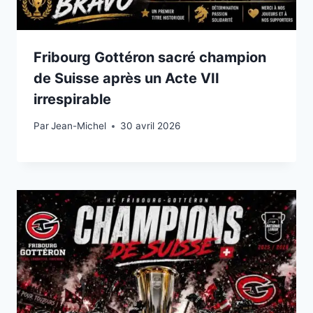
Fribourg Gottéron sacré champion
de Suisse après un Acte VII
irrespirable
Par
30 avril 2026
Jean-Michel
30 avril 2026