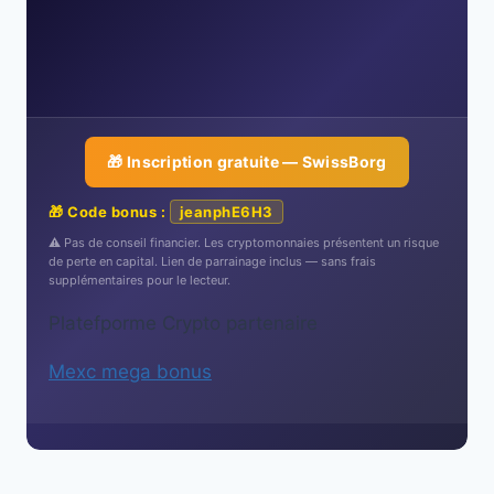
🎁 Inscription gratuite — SwissBorg
🎁 Code bonus :
jeanphE6H3
⚠️ Pas de conseil financier. Les cryptomonnaies présentent un risque
de perte en capital. Lien de parrainage inclus — sans frais
supplémentaires pour le lecteur.
Platefporme Crypto partenaire
Mexc mega bonus