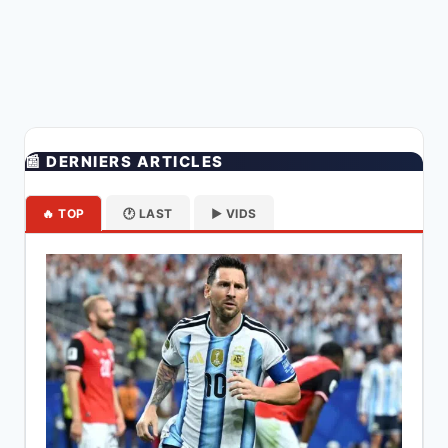
📰 DERNIERS ARTICLES
🔥 TOP
🕐 LAST
▶️ VIDS