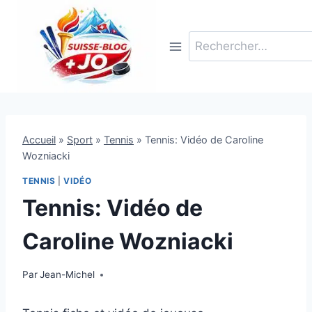
Aller
au
Rechercher :
contenu
Accueil
»
Sport
»
Tennis
»
Tennis: Vidéo de Caroline
Wozniacki
TENNIS
|
VIDÉO
Tennis: Vidéo de
Caroline Wozniacki
Par
9 septembre 2010
Jean-Michel