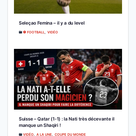
Seleçao Femina – il y a du level
⚽ FOOTBALL
,
VIDÉO
Suisse – Qatar (1-1) : la Nati très décevante il
manque un Shaqiri !
VIDÉO
,
A LA UNE
,
COUPE DU MONDE