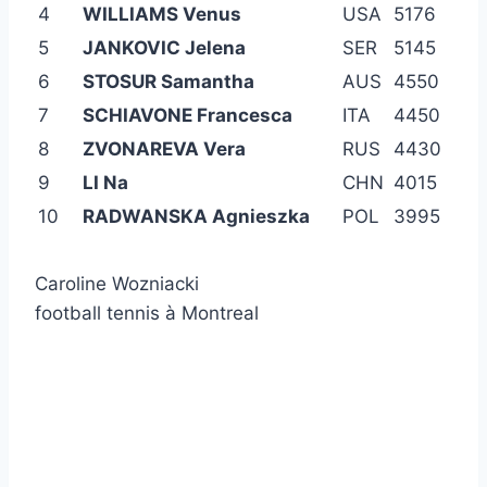
4
WILLIAMS Venus
USA
5176
5
JANKOVIC Jelena
SER
5145
6
STOSUR Samantha
AUS
4550
7
SCHIAVONE Francesca
ITA
4450
8
ZVONAREVA Vera
RUS
4430
9
LI Na
CHN
4015
10
RADWANSKA Agnieszka
POL
3995
Caroline Wozniacki
football tennis à Montreal