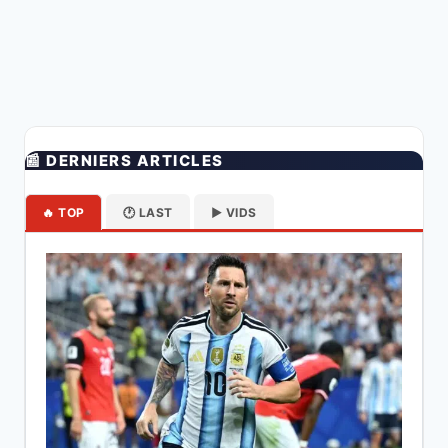
📰 DERNIERS ARTICLES
🔥 TOP
🕐 LAST
▶️ VIDS