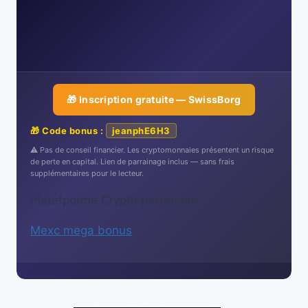
🎁 Inscription gratuite — SwissBorg
🎁 Code bonus :
jeanphE6H3
⚠️ Pas de conseil financier. Les cryptomonnaies présentent un risque
de perte en capital. Lien de parrainage inclus — sans frais
supplémentaires pour le lecteur.
Platefporme Crypto partenaire
Mexc mega bonus