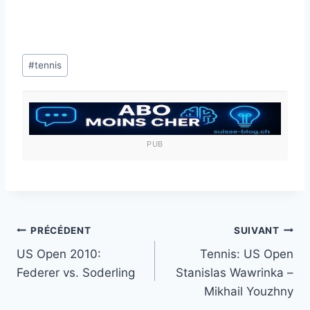
Étiquettes
#
tennis
de
la
publication :
PUB
Navigation
PRÉCÉDENT
SUIVANT
US Open 2010:
Tennis: US Open
de
Federer vs. Soderling
Stanislas Wawrinka –
l’article
Mikhail Youzhny