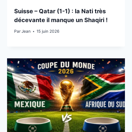
Suisse – Qatar (1-1) : la Nati très
décevante il manque un Shaqiri !
Par
15 juin 2026
Jean
15 juin 2026