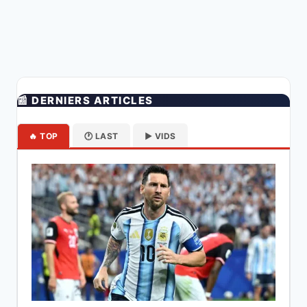
📰 DERNIERS ARTICLES
🔥 TOP
🕐 LAST
▶️ VIDS