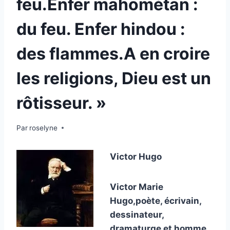
feu.Enfer mahométan :
du feu. Enfer hindou :
des flammes.A en croire
les religions, Dieu est un
rôtisseur. »
Par
24 mai 2010
roselyne
Victor Hugo
Victor Marie
Hugo,poète, écrivain,
dessinateur,
dramaturge et homme