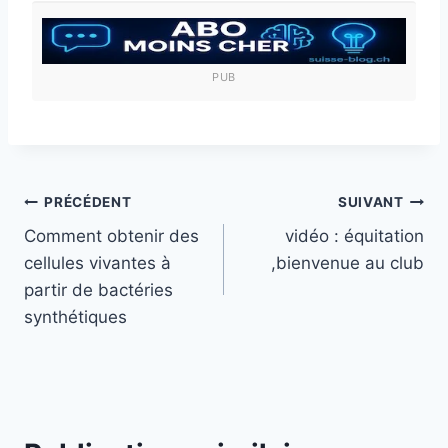
la
publication :
PUB
Navigation
PRÉCÉDENT
SUIVANT
Comment obtenir des
vidéo : équitation
de
cellules vivantes à
,bienvenue au club
l’article
partir de bactéries
synthétiques