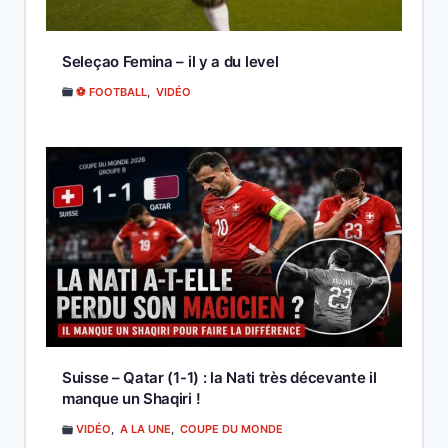
Seleçao Femina – il y a du level
⚽ FOOTBALL
,
VIDÉO
Suisse – Qatar (1-1) : la Nati très décevante il
manque un Shaqiri !
VIDÉO
,
A LA UNE
,
COUPE DU MONDE