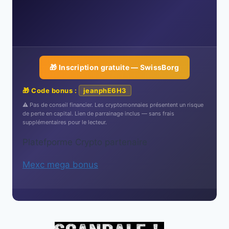
🎁 Inscription gratuite — SwissBorg
🎁 Code bonus :
jeanphE6H3
⚠️ Pas de conseil financier. Les cryptomonnaies présentent un risque
de perte en capital. Lien de parrainage inclus — sans frais
supplémentaires pour le lecteur.
Platefporme Crypto partenaire
Mexc mega bonus