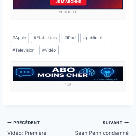
PUBLICITÉ
Étiquettes
#
Apple
#
Etats-Unis
#
iPad
#
publicité
de
#
Television
#
Vidéo
la
publication :
PUB
Navigation
PRÉCÉDENT
SUIVANT
Vidéo: Première
Sean Penn condamné