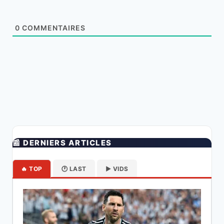
0
COMMENTAIRES
📰 DERNIERS ARTICLES
🔥 TOP
🕐 LAST
▶️ VIDS