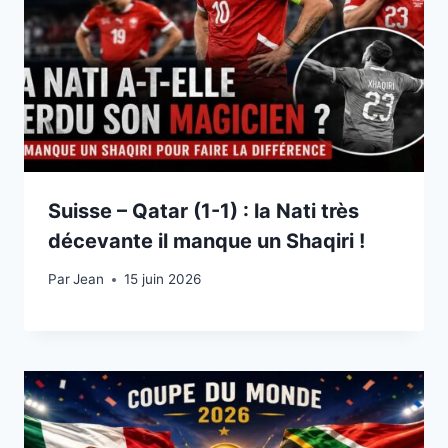
Suisse – Qatar (1-1) : la Nati très
décevante il manque un Shaqiri !
Par
15 juin 2026
Jean
15 juin 2026