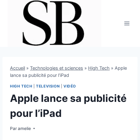
Aller
au
contenu
Accueil
»
Technologies et sciences
»
High Tech
»
Apple
lance sa publicité pour l’iPad
HIGH TECH
|
TELEVISION
|
VIDÉO
Apple lance sa publicité
pour l’iPad
Par
14 mai 2010
amelie