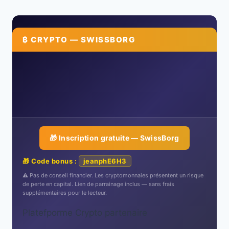
₿ CRYPTO — SWISSBORG
🎁 Inscription gratuite — SwissBorg
🎁 Code bonus :
jeanphE6H3
⚠️ Pas de conseil financier. Les cryptomonnaies présentent un risque
de perte en capital. Lien de parrainage inclus — sans frais
supplémentaires pour le lecteur.
Platefporme Crypto partenaire