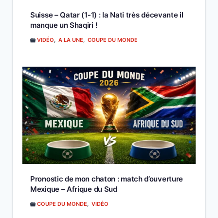
Suisse – Qatar (1-1) : la Nati très décevante il
manque un Shaqiri !
VIDÉO
,
A LA UNE
,
COUPE DU MONDE
Pronostic de mon chaton : match d’ouverture
Mexique – Afrique du Sud
COUPE DU MONDE
,
VIDÉO