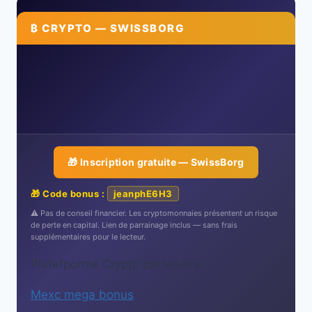
₿ CRYPTO — SWISSBORG
🎁 Inscription gratuite — SwissBorg
🎁 Code bonus :
jeanphE6H3
⚠️ Pas de conseil financier. Les cryptomonnaies présentent un risque
de perte en capital. Lien de parrainage inclus — sans frais
supplémentaires pour le lecteur.
Platefporme Crypto partenaire
Mexc mega bonus