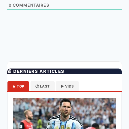
0
COMMENTAIRES
📰 DERNIERS ARTICLES
🔥 TOP
🕐 LAST
▶️ VIDS