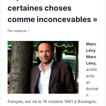
certaines choses
comme inconcevables »
Par
23 avril 2010
roselyne
Marc
Lévy
Marc
Lévy,
archit
ecte
et
écrivai
n
français, est né le 16 octobre 1961 à Boulogne,