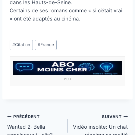
dans les Hauts-de-Seine.
Certains de ses romans comme « si c’était vrai
» ont été adaptés au cinéma.
Étiquettes
#
Citation
#
France
de
la
publication :
PUB
Navigation
PRÉCÉDENT
SUIVANT
Wanted 2: Bella
Vidéo insolite: Un chat
de