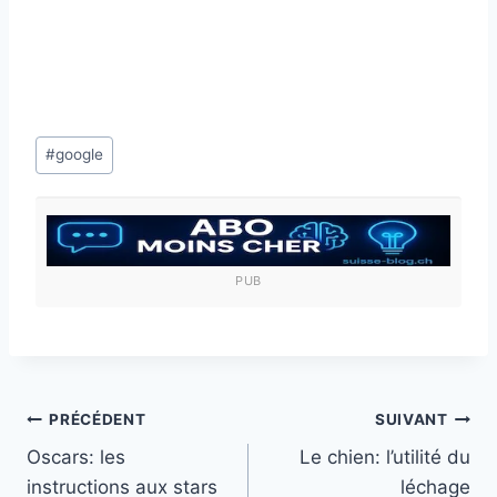
Étiquettes
#
google
de
la
publication :
PUB
Navigation
PRÉCÉDENT
SUIVANT
Oscars: les
Le chien: l’utilité du
de
instructions aux stars
léchage