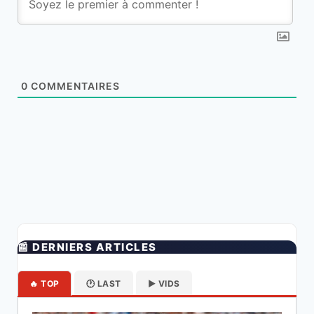
0
COMMENTAIRES
📰 DERNIERS ARTICLES
🔥 TOP
🕐 LAST
▶️ VIDS