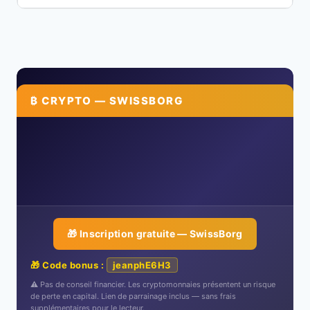
₿ CRYPTO — SWISSBORG
🎁 Inscription gratuite — SwissBorg
🎁 Code bonus :
jeanphE6H3
⚠️ Pas de conseil financier. Les cryptomonnaies présentent un risque
de perte en capital. Lien de parrainage inclus — sans frais
supplémentaires pour le lecteur.