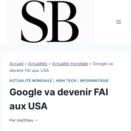
Aller
au
contenu
Accueil
»
Actualités
»
Actualité mondiale
»
Google va
devenir FAI aux USA
ACTUALITÉ MONDIALE
|
HIGH TECH
|
INFORMATIQUE
Google va devenir FAI
aux USA
Par
16 février 2010
matthieu