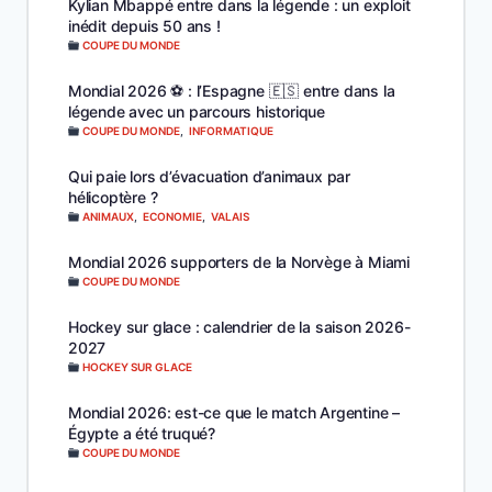
Kylian Mbappé entre dans la légende : un exploit
inédit depuis 50 ans !
COUPE DU MONDE
Mondial 2026 ⚽️ : l’Espagne 🇪🇸 entre dans la
légende avec un parcours historique
COUPE DU MONDE
,
INFORMATIQUE
Qui paie lors d’évacuation d’animaux par
hélicoptère ?
ANIMAUX
,
ECONOMIE
,
VALAIS
Mondial 2026 supporters de la Norvège à Miami
COUPE DU MONDE
Hockey sur glace : calendrier de la saison 2026-
2027
HOCKEY SUR GLACE
Mondial 2026: est-ce que le match Argentine –
Égypte a été truqué?
COUPE DU MONDE