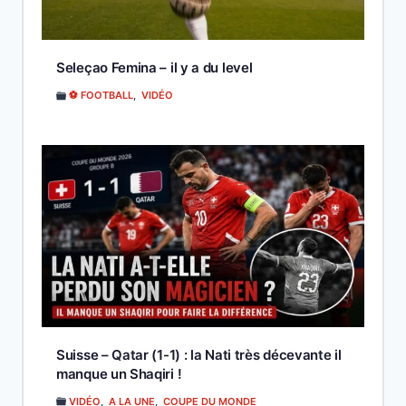
Seleçao Femina – il y a du level
⚽ FOOTBALL
,
VIDÉO
Suisse – Qatar (1-1) : la Nati très décevante il
manque un Shaqiri !
VIDÉO
,
A LA UNE
,
COUPE DU MONDE