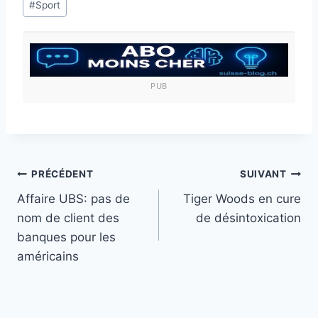
#
Sport
de
la
publication :
PUB
Navigation
PRÉCÉDENT
SUIVANT
Affaire UBS: pas de
Tiger Woods en cure
de
nom de client des
de désintoxication
l’article
banques pour les
américains