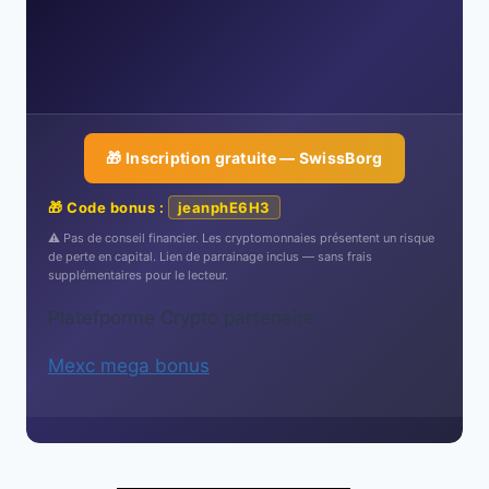
🎁 Inscription gratuite — SwissBorg
🎁 Code bonus :
jeanphE6H3
⚠️ Pas de conseil financier. Les cryptomonnaies présentent un risque
de perte en capital. Lien de parrainage inclus — sans frais
supplémentaires pour le lecteur.
Platefporme Crypto partenaire
Mexc mega bonus