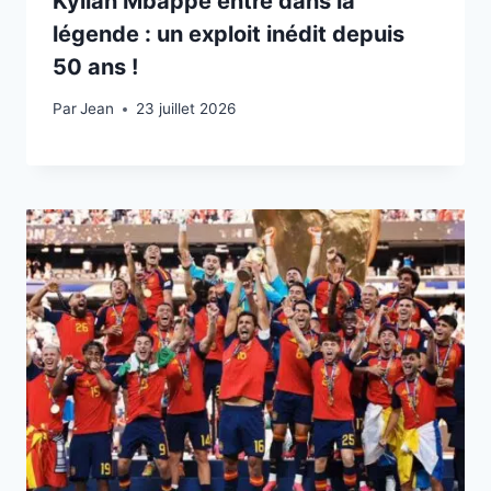
Kylian Mbappé entre dans la
légende : un exploit inédit depuis
50 ans !
Par
23 juillet 2026
Jean
23 juillet 2026