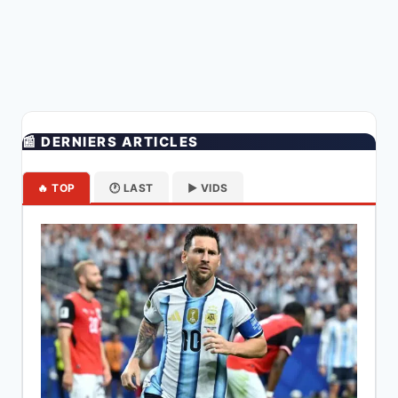
📰 DERNIERS ARTICLES
🔥 TOP
🕐 LAST
▶️ VIDS