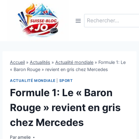
Aller
au
Rechercher :
contenu
Accueil
»
Actualités
»
Actualité mondiale
»
Formule 1: Le
« Baron Rouge » revient en gris chez Mercedes
ACTUALITÉ MONDIALE
|
SPORT
Formule 1: Le « Baron
Rouge » revient en gris
chez Mercedes
Par
25 janvier 2010
amelie