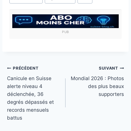
publication :
PUB
Navigation
PRÉCÉDENT
SUIVANT
Canicule en Suisse
Mondial 2026 : Photos
de
alerte niveau 4
des plus beaux
l’article
déclenchée, 36
supporters
degrés dépassés et
records mensuels
battus