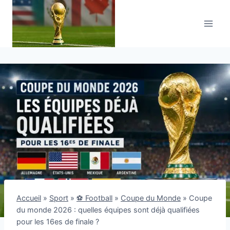
Aller
au
contenu
Accueil
»
Sport
»
⚽ Football
»
Coupe du Monde
»
Coupe
du monde 2026 : quelles équipes sont déjà qualifiées
pour les 16es de finale ?