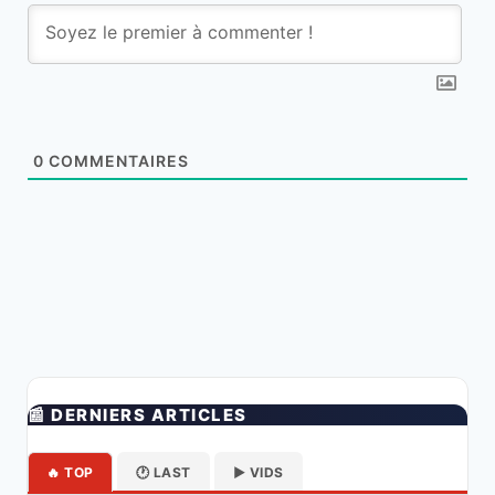
0
COMMENTAIRES
📰 DERNIERS ARTICLES
🔥 TOP
🕐 LAST
▶️ VIDS