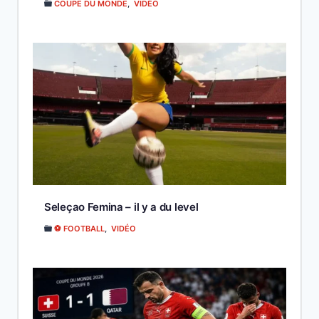
COUPE DU MONDE
,
VIDÉO
Seleçao Femina – il y a du level
⚽ FOOTBALL
,
VIDÉO