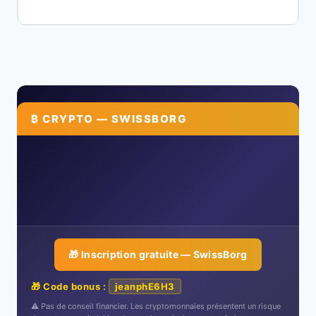
₿ CRYPTO — SWISSBORG
🎁 Inscription gratuite — SwissBorg
🎁 Code bonus :
jeanphE6H3
⚠️ Pas de conseil financier. Les cryptomonnaies présentent un risque