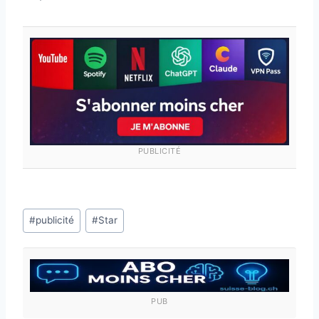
PUBLICITÉ
Étiquettes
#
publicité
#
Star
de
la
publication :
PUB