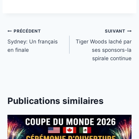
Navigation
PRÉCÉDENT
SUIVANT
Sydney: Un français
Tiger Woods laché par
de
en finale
ses sponsors-la
l’article
spirale continue
Publications similaires