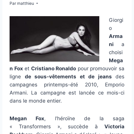
Par
15 janvier 2010
matthieu
Giorgi
o
Arma
ni
a
choisi
Mega
n Fox
et
Cristiano Ronaldo
pour promouvoir sa
ligne
de sous-vêtements et de jeans
des
campagnes printemps-été 2010, Emporio
Armani. La campagne est lancée ce mois-ci
dans le monde entier.
Megan Fox
, l’héroïne de la saga
« Transformers », succède à
Victoria