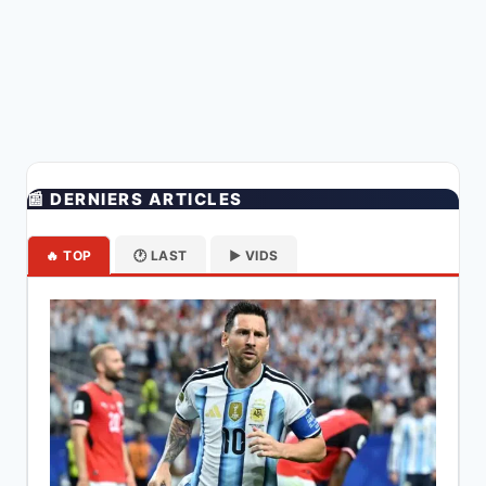
📰 DERNIERS ARTICLES
🔥 TOP
🕐 LAST
▶️ VIDS