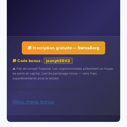
🎁 Inscription gratuite — SwissBorg
🎁 Code bonus :
jeanphE6H3
⚠️ Pas de conseil financier. Les cryptomonnaies présentent un risque
de perte en capital. Lien de parrainage inclus — sans frais
supplémentaires pour le lecteur.
Platefporme Crypto partenaire
Mexc mega bonus