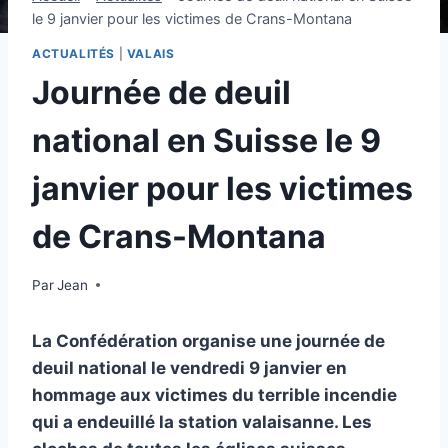
le 9 janvier pour les victimes de Crans-Montana
ACTUALITÉS
|
VALAIS
Journée de deuil
national en Suisse le 9
janvier pour les victimes
de Crans-Montana
Par
5 janvier 2026
Jean
La Confédération organise une journée de
deuil national le vendredi 9 janvier en
hommage aux victimes du terrible incendie
qui a endeuillé la station valaisanne. Les