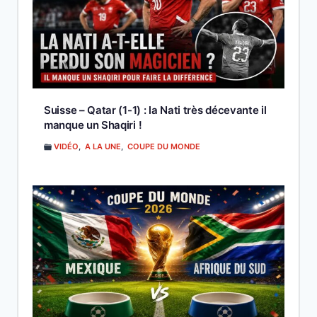
Suisse – Qatar (1-1) : la Nati très décevante il
manque un Shaqiri !
VIDÉO
,
A LA UNE
,
COUPE DU MONDE