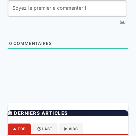
0
COMMENTAIRES
📰 DERNIERS ARTICLES
🔥 TOP
🕐 LAST
▶️ VIDS