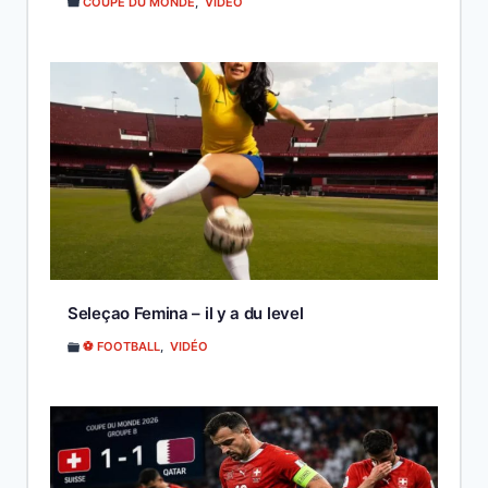
COUPE DU MONDE
,
VIDÉO
Seleçao Femina – il y a du level
⚽ FOOTBALL
,
VIDÉO