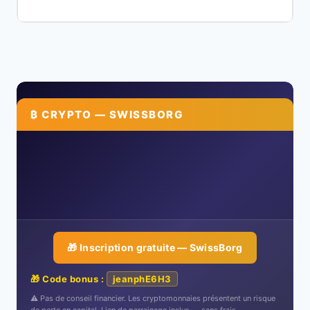
₿ CRYPTO — SWISSBORG
🎁 Inscription gratuite — SwissBorg
🎁 Code bonus :
jeanphE6H3
⚠️ Pas de conseil financier. Les cryptomonnaies présentent un risque
de perte en capital. Lien de parrainage inclus — sans frais