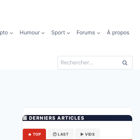
pto
Humour
Sport
Forums
À propos
Rechercher :
📰 DERNIERS ARTICLES
🔥 TOP
🕐 LAST
▶️ VIDS