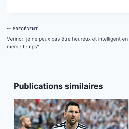
Navigation
PRÉCÉDENT
Verino: “je ne peux pas être heureux et intelligent en
de
même temps”
l’article
Publications similaires