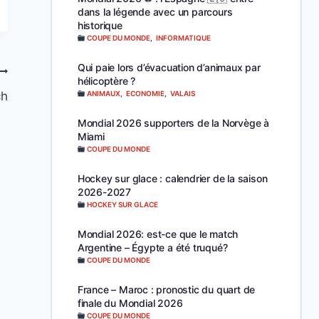
dans la légende avec un parcours
historique
COUPE DU MONDE
,
INFORMATIQUE
Qui paie lors d’évacuation d’animaux par
hélicoptère ?
ANIMAUX
,
ECONOMIE
,
VALAIS
ch
Mondial 2026 supporters de la Norvège à
Miami
COUPE DU MONDE
Hockey sur glace : calendrier de la saison
2026-2027
HOCKEY SUR GLACE
Mondial 2026: est-ce que le match
Argentine – Égypte a été truqué?
COUPE DU MONDE
France – Maroc : pronostic du quart de
finale du Mondial 2026
COUPE DU MONDE