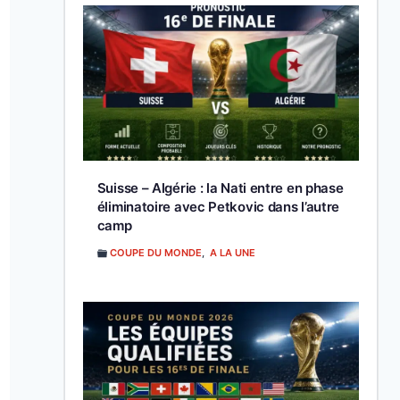
Suisse – Algérie : la Nati entre en phase
éliminatoire avec Petkovic dans l’autre
camp
COUPE DU MONDE
,
A LA UNE