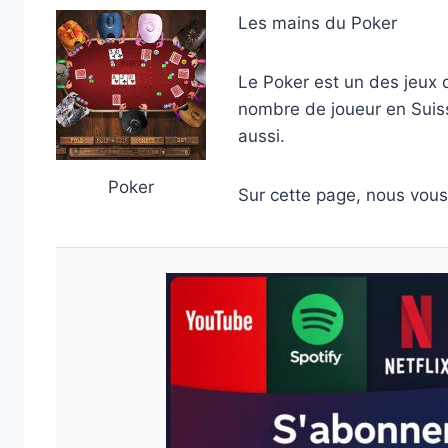
Les mains du Poker
Le Poker est un des jeux q
nombre de joueur en Suiss
aussi.
Poker
Sur cette page, nous vous