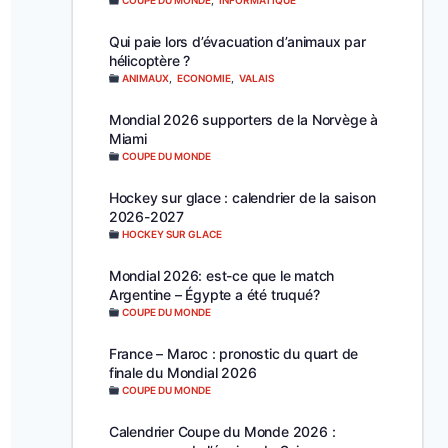
COUPE DU MONDE
,
INFORMATIQUE
Qui paie lors d’évacuation d’animaux par
hélicoptère ?
ANIMAUX
,
ECONOMIE
,
VALAIS
Mondial 2026 supporters de la Norvège à
Miami
COUPE DU MONDE
Hockey sur glace : calendrier de la saison
2026-2027
HOCKEY SUR GLACE
Mondial 2026: est-ce que le match
Argentine – Égypte a été truqué?
COUPE DU MONDE
France – Maroc : pronostic du quart de
finale du Mondial 2026
COUPE DU MONDE
Calendrier Coupe du Monde 2026 :