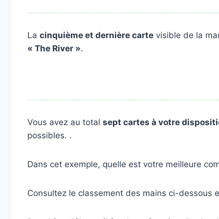
La
cinquième et dernière carte
visible de la ma
« The River »
.
Vous avez au total
sept cartes à votre disposit
possibles. .
Dans cet exemple, quelle est votre meilleure co
Consultez le classement des mains ci-dessous et 