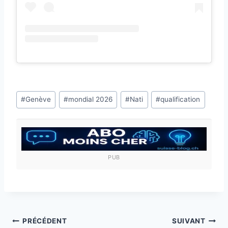
Étiquettes
#
Genève
#
mondial 2026
#
Nati
#
qualification
de
la
publication :
PUB
Navigation
PRÉCÉDENT
SUIVANT