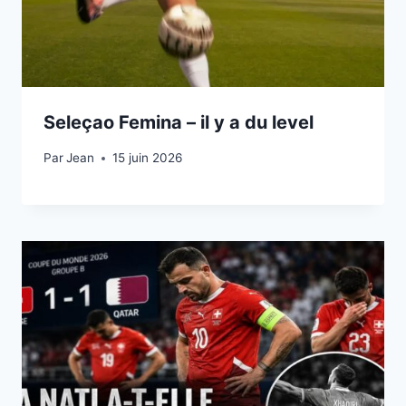
Seleçao Femina – il y a du level
Par
15 juin 2026
Jean
15 juin 2026