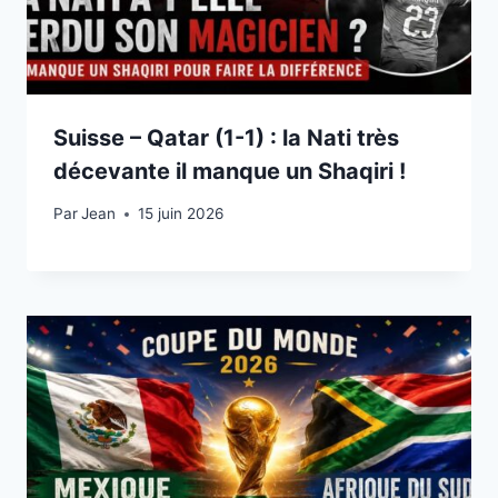
Suisse – Qatar (1-1) : la Nati très
décevante il manque un Shaqiri !
Par
15 juin 2026
Jean
15 juin 2026