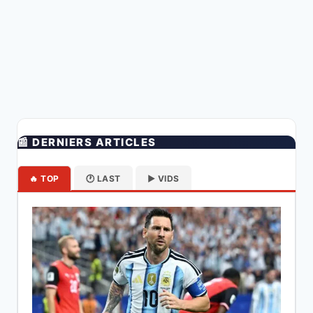
📰 DERNIERS ARTICLES
🔥 TOP
🕐 LAST
▶️ VIDS