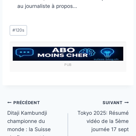
au journaliste à propos…
Étiquettes
#
120s
de
la
publication :
PUB
Navigation
PRÉCÉDENT
SUIVANT
Ditaji Kambundji
Tokyo 2025: Résumé
de
championne du
vidéo de la 5ème
l’article
monde : la Suisse
journée 17 sept