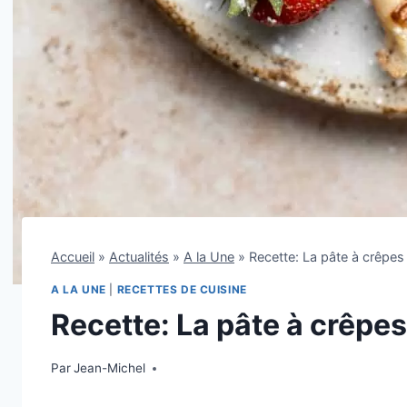
Accueil
»
Actualités
»
A la Une
»
Recette: La pâte à crêpes q
A LA UNE
|
RECETTES DE CUISINE
Recette: La pâte à crêpes 
Par
10 février 2024
Jean-Michel