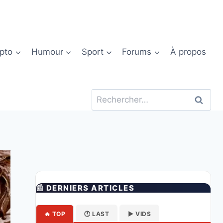
pto
Humour
Sport
Forums
À propos
Rechercher :
📰 DERNIERS ARTICLES
🔥 TOP
🕐 LAST
▶️ VIDS