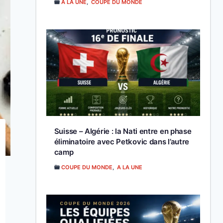
A LA UNE
,
COUPE DU MONDE
Suisse – Algérie : la Nati entre en phase
éliminatoire avec Petkovic dans l’autre
camp
COUPE DU MONDE
,
A LA UNE