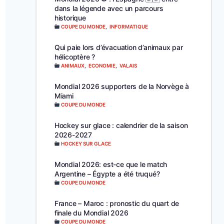
dans la légende avec un parcours
historique
COUPE DU MONDE
,
INFORMATIQUE
Qui paie lors d’évacuation d’animaux par
hélicoptère ?
ANIMAUX
,
ECONOMIE
,
VALAIS
Mondial 2026 supporters de la Norvège à
Miami
COUPE DU MONDE
Hockey sur glace : calendrier de la saison
2026-2027
HOCKEY SUR GLACE
Mondial 2026: est-ce que le match
Argentine – Égypte a été truqué?
COUPE DU MONDE
France – Maroc : pronostic du quart de
finale du Mondial 2026
COUPE DU MONDE