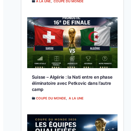
A LA UNE
,
COUPE DU MONDE
Suisse – Algérie : la Nati entre en phase
éliminatoire avec Petkovic dans l’autre
camp
COUPE DU MONDE
,
A LA UNE