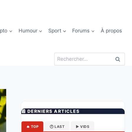
pto
Humour
Sport
Forums
À propos
Rechercher :
📰 DERNIERS ARTICLES
🔥 TOP
🕐 LAST
▶️ VIDS