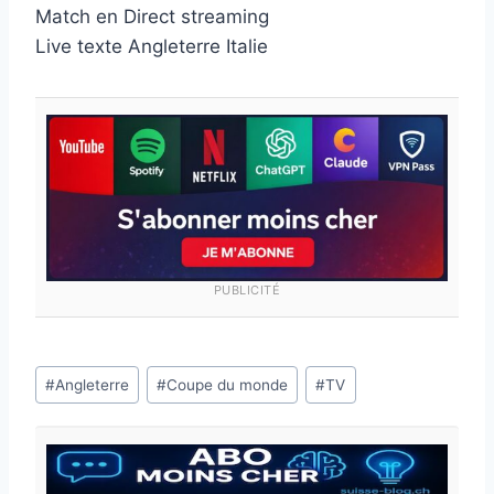
Match en Direct streaming
Live texte Angleterre Italie
PUBLICITÉ
Étiquettes
#
Angleterre
#
Coupe du monde
#
TV
de
la
publication :