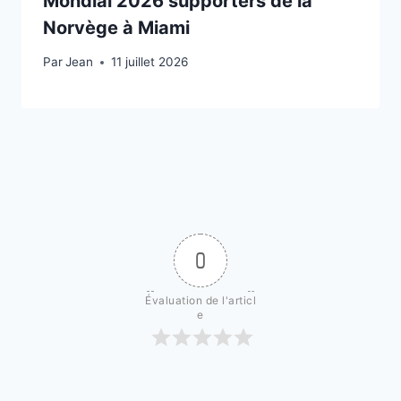
Mondial 2026 supporters de la
Norvège à Miami
Par
11 juillet 2026
Jean
11 juillet 2026
0
Évaluation de l'articl
e