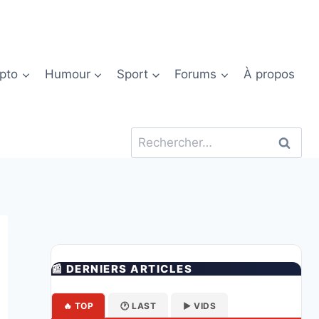
pto
Humour
Sport
Forums
À propos
Rechercher :
📰 DERNIERS ARTICLES
🔥 TOP
🕐 LAST
▶️ VIDS