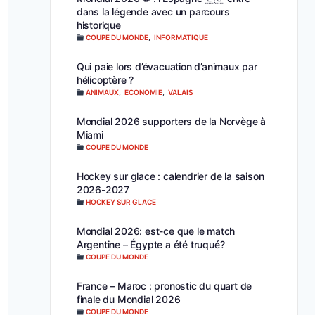
dans la légende avec un parcours
historique
COUPE DU MONDE
,
INFORMATIQUE
Qui paie lors d’évacuation d’animaux par
hélicoptère ?
ANIMAUX
,
ECONOMIE
,
VALAIS
Mondial 2026 supporters de la Norvège à
Miami
COUPE DU MONDE
Hockey sur glace : calendrier de la saison
2026-2027
HOCKEY SUR GLACE
Mondial 2026: est-ce que le match
Argentine – Égypte a été truqué?
COUPE DU MONDE
France – Maroc : pronostic du quart de
finale du Mondial 2026
COUPE DU MONDE