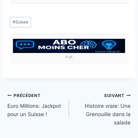
Étiquettes
#
Suisse
de
la
publication :
PUB
Navigation
PRÉCÉDENT
SUIVANT
Euro Millions: Jackpot
Histoire vraie: Une
de
pour un Suisse !
Grenouille dans la
l’article
salade