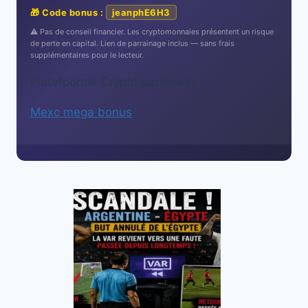
🎁 Code bonus :
jeanphE6H3
⚠️ Pas de conseil financier. Les cryptomonnaies présentent un risque
de perte en capital. Lien de parrainage inclus — sans frais
supplémentaires pour le lecteur.
Platefporme Crypto partenaire
Mexc mega bonus