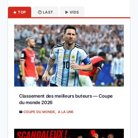
🔥 TOP
🕐 LAST
▶️ VIDS
Classement des meilleurs buteurs — Coupe
du monde 2026
COUPE DU MONDE
,
A LA UNE