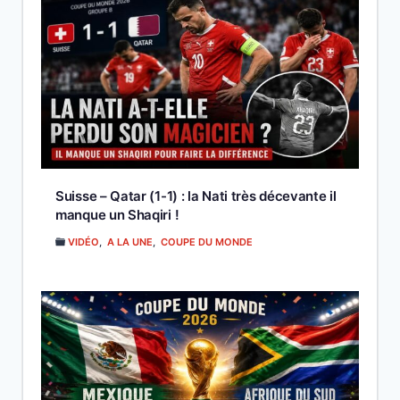
Suisse – Qatar (1-1) : la Nati très décevante il
manque un Shaqiri !
VIDÉO
,
A LA UNE
,
COUPE DU MONDE