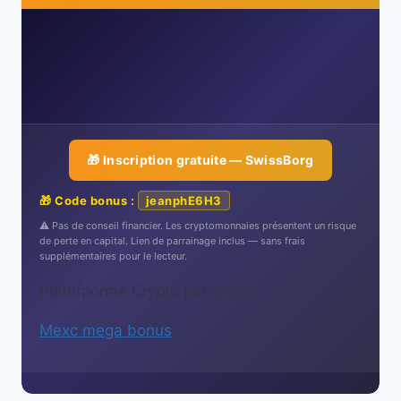
🎁 Inscription gratuite — SwissBorg
🎁 Code bonus :
jeanphE6H3
⚠️ Pas de conseil financier. Les cryptomonnaies présentent un risque
de perte en capital. Lien de parrainage inclus — sans frais
supplémentaires pour le lecteur.
Platefporme Crypto partenaire
Mexc mega bonus