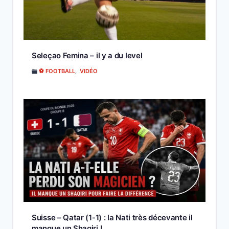
Seleçao Femina – il y a du level
⚽ FOOTBALL
,
VIDÉO
Suisse – Qatar (1-1) : la Nati très décevante il
manque un Shaqiri !