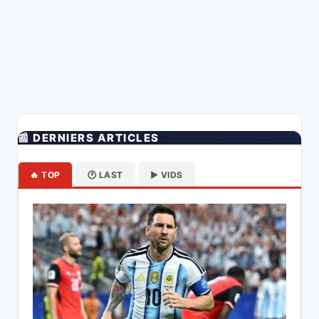
📰 DERNIERS ARTICLES
🔥 TOP
🕐 LAST
▶️ VIDS