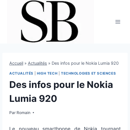
Aller
au
contenu
Accueil
»
Actualités
»
Des infos pour le Nokia Lumia 920
ACTUALITÉS
|
HIGH TECH
|
TECHNOLOGIES ET SCIENCES
Des infos pour le Nokia
Lumia 920
Par
4 septembre 2012
Romain
Le nouveau smarthpone de Nokia tournant