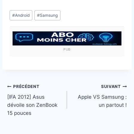
Étiquettes
#
Android
#
Samsung
de
la
publication :
PUB
Navigation
PRÉCÉDENT
SUIVANT
[IFA 2012] Asus
Apple VS Samsung :
de
dévoile son ZenBook
un partout !
l’article
15 pouces