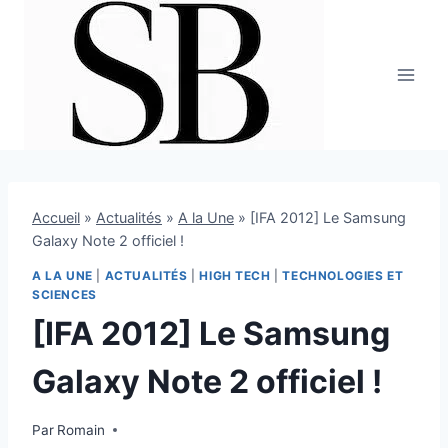
Aller
au
contenu
Accueil
»
Actualités
»
A la Une
»
[IFA 2012] Le Samsung
Galaxy Note 2 officiel !
A LA UNE
|
ACTUALITÉS
|
HIGH TECH
|
TECHNOLOGIES ET
SCIENCES
[IFA 2012] Le Samsung
Galaxy Note 2 officiel !
Par
30 août 2012
Romain