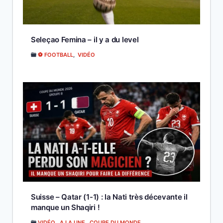
Seleçao Femina – il y a du level
⚽ FOOTBALL
,
VIDÉO
Suisse – Qatar (1-1) : la Nati très décevante il
manque un Shaqiri !
VIDÉO
,
A LA UNE
,
COUPE DU MONDE