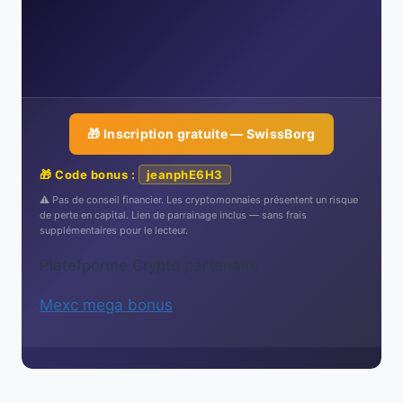
🎁 Inscription gratuite — SwissBorg
🎁 Code bonus :
jeanphE6H3
⚠️ Pas de conseil financier. Les cryptomonnaies présentent un risque
de perte en capital. Lien de parrainage inclus — sans frais
supplémentaires pour le lecteur.
Platefporme Crypto partenaire
Mexc mega bonus