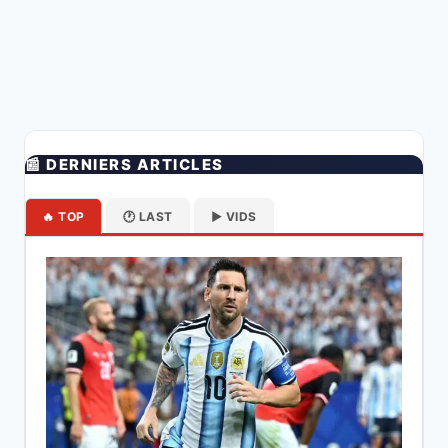
📰 DERNIERS ARTICLES
🔥 TOP
🕐 LAST
▶️ VIDS