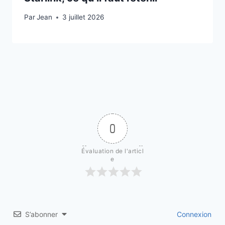
Par
3 juillet 2026
Jean
3 juillet 2026
0
Évaluation de l'articl
e
S’abonner
Connexion