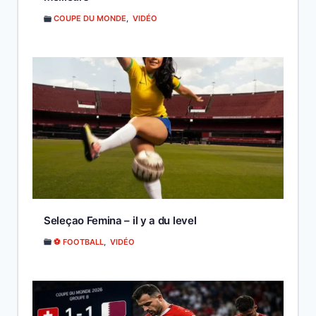
COUPE DU MONDE
,
VIDÉO
Seleçao Femina – il y a du level
⚽ FOOTBALL
,
VIDÉO