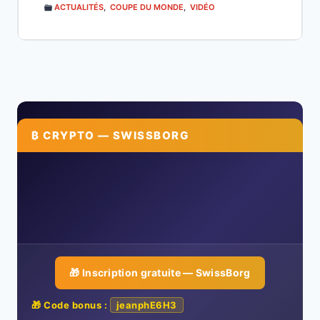
ACTUALITÉS
,
COUPE DU MONDE
,
VIDÉO
₿ CRYPTO — SWISSBORG
🎁 Inscription gratuite — SwissBorg
🎁 Code bonus :
jeanphE6H3