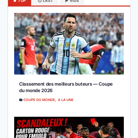
🔥 TOP
🕐 LAST
▶️ VIDS
Classement des meilleurs buteurs — Coupe
du monde 2026
COUPE DU MONDE
,
A LA UNE