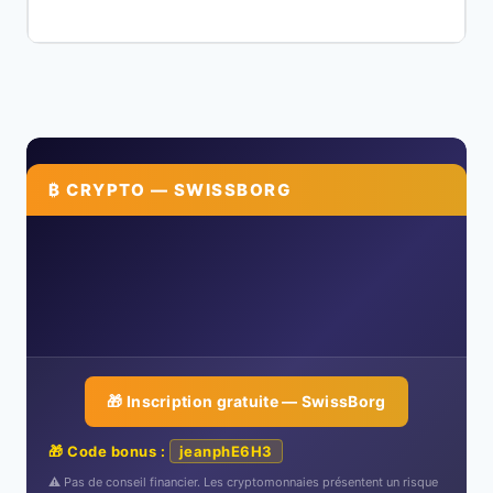
₿ CRYPTO — SWISSBORG
🎁 Inscription gratuite — SwissBorg
🎁 Code bonus :
jeanphE6H3
⚠️ Pas de conseil financier. Les cryptomonnaies présentent un risque