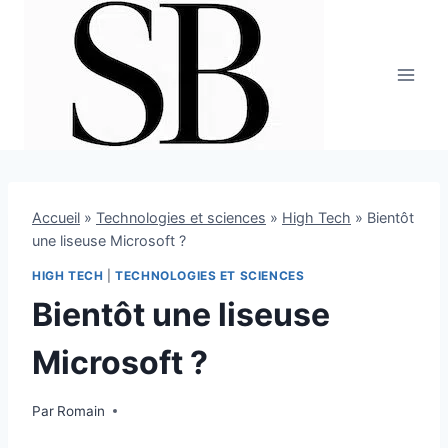
Aller
au
contenu
Accueil
»
Technologies et sciences
»
High Tech
»
Bientôt
une liseuse Microsoft ?
HIGH TECH
|
TECHNOLOGIES ET SCIENCES
Bientôt une liseuse
Microsoft ?
Par
1 mai 2012
Romain