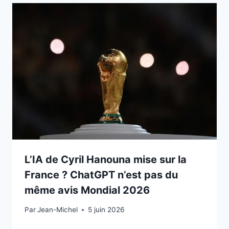
L’IA de Cyril Hanouna mise sur la
France ? ChatGPT n’est pas du
même avis Mondial 2026
Par
5 juin 2026
Jean-Michel
5 juin 2026