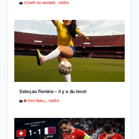
COUPE DU MONDE
,
VIDÉO
Seleçao Femina – il y a du level
⚽ FOOTBALL
,
VIDÉO