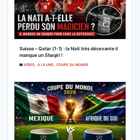
Suisse – Qatar (1-1) : la Nati très décevante il
manque un Shaqiri !
VIDÉO
,
A LA UNE
,
COUPE DU MONDE