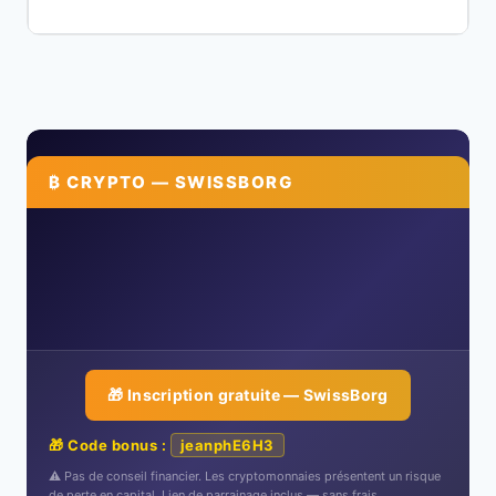
₿ CRYPTO — SWISSBORG
🎁 Inscription gratuite — SwissBorg
🎁 Code bonus :
jeanphE6H3
⚠️ Pas de conseil financier. Les cryptomonnaies présentent un risque
de perte en capital. Lien de parrainage inclus — sans frais