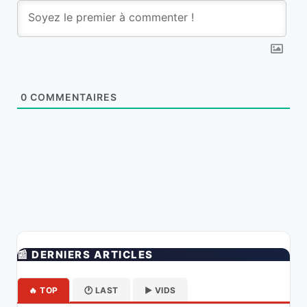
0
COMMENTAIRES
📰 DERNIERS ARTICLES
🔥 TOP
🕐 LAST
▶️ VIDS