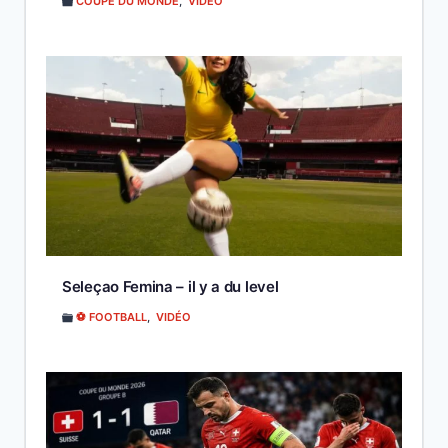
COUPE DU MONDE
,
VIDÉO
Seleçao Femina – il y a du level
⚽ FOOTBALL
,
VIDÉO