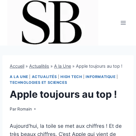
Aller
au
contenu
Accueil
»
Actualités
»
A la Une
»
Apple toujours au top !
A LA UNE
|
ACTUALITÉS
|
HIGH TECH
|
INFORMATIQUE
|
TECHNOLOGIES ET SCIENCES
Apple toujours au top !
Par
25 avril 2012
Romain
Aujourd’hui, la toile se met aux chiffres ! Et de
très beaux chiffres. C’est Apple qui vient de