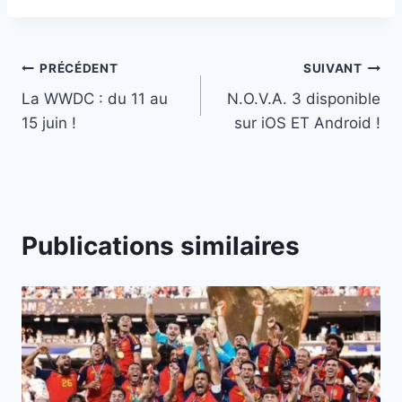
Navigation
PRÉCÉDENT
SUIVANT
La WWDC : du 11 au
N.O.V.A. 3 disponible
de
15 juin !
sur iOS ET Android !
l’article
Publications similaires