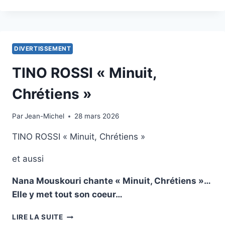
DION
–
‘POWER
OF
LOVE’
DIVERTISSEMENT
TINO ROSSI « Minuit,
Chrétiens »
Par
1 février 2013
Jean-Michel
28 mars 2026
TINO ROSSI « Minuit, Chrétiens »
et aussi
Nana Mouskouri chante « Minuit, Chrétiens »…
Elle y met tout son coeur…
TINO
LIRE LA SUITE