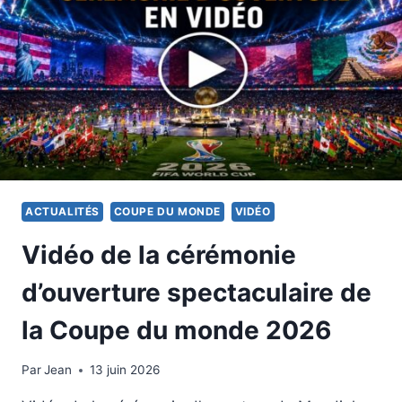
ACTUALITÉS
COUPE DU MONDE
VIDÉO
Vidéo de la cérémonie
d’ouverture spectaculaire de
la Coupe du monde 2026
Par
11 juin 2026
Jean
13 juin 2026