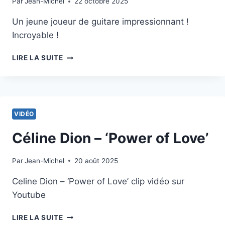
Par
5 février 2013
Jean-Michel
22 octobre 2025
PITBULL
ET
Un jeune joueur de guitare impressionnant !
CLAUDIA
LEITTE
Incroyable !
VIDÉO
LIRE LA SUITE
AS
DE
LA
GUITARE
VIDÉO
Céline Dion – ‘Power of Love’
Par
2 février 2013
Jean-Michel
20 août 2025
Celine Dion – ‘Power of Love’ clip vidéo sur
Youtube
CÉLINE
LIRE LA SUITE