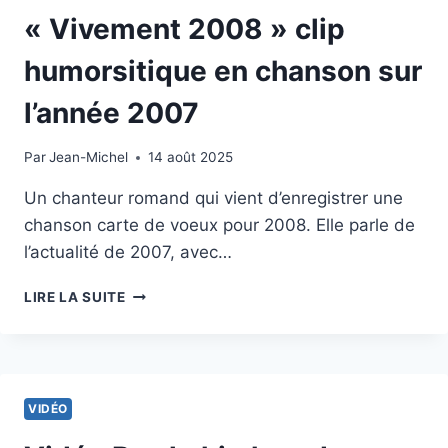
« Vivement 2008 » clip
humorsitique en chanson sur
l’année 2007
Par
20 janvier 2013
Jean-Michel
14 août 2025
Un chanteur romand qui vient d’enregistrer une
chanson carte de voeux pour 2008. Elle parle de
l’actualité de 2007, avec…
« VIVEMENT
LIRE LA SUITE
2008 »
CLIP
HUMORSITIQUE
EN
CHANSON
VIDÉO
SUR
L’ANNÉE