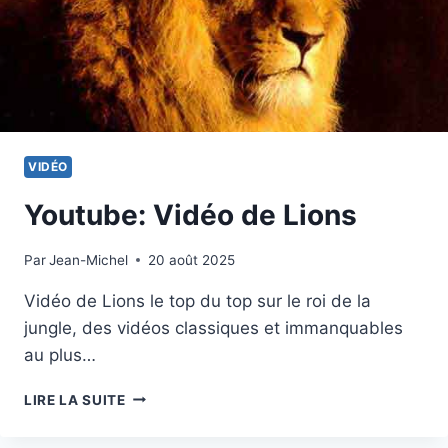
VIDÉO
Youtube: Vidéo de Lions
Par
23 janvier 2024
Jean-Michel
20 août 2025
Vidéo de Lions le top du top sur le roi de la
jungle, des vidéos classiques et immanquables
au plus…
YOUTUBE:
LIRE LA SUITE
VIDÉO
DE