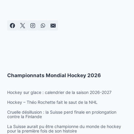
de
suivante
DERNIÈRE
JOURNÉE
page
SPECTACULAIRE
Championnats Mondial Hockey 2026
Hockey sur glace : calendrier de la saison 2026-2027
Hockey – Théo Rochette fait le saut de la NHL
Cruelle désillusion : la Suisse perd finale en prolongation
contre la Finlande
La Suisse aurait pu être championne du monde de hockey
pour la première fois de son histoire