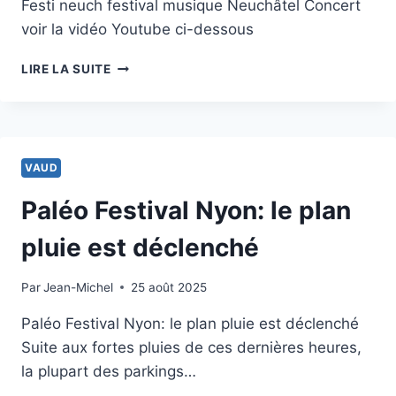
Festi neuch festival musique Neuchâtel Concert
voir la vidéo Youtube ci-dessous
IGGY
LIRE LA SUITE
POP
À
NEUCH
VAUD
Paléo Festival Nyon: le plan
pluie est déclenché
Par
18 décembre 2012
Jean-Michel
25 août 2025
Paléo Festival Nyon: le plan pluie est déclenché
Suite aux fortes pluies de ces dernières heures,
la plupart des parkings…