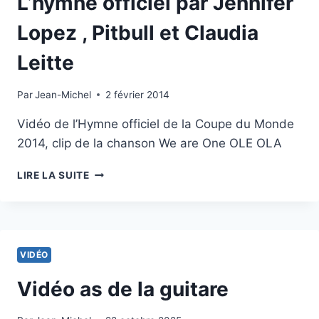
L’hymne officiel par Jennifer
Lopez , Pitbull et Claudia
Leitte
Par
2 février 2014
Jean-Michel
2 février 2014
Vidéo de l’Hymne officiel de la Coupe du Monde
2014, clip de la chanson We are One OLE OLA
COUPE
LIRE LA SUITE
DU
MONDE
2014:
L’HYMNE
OFFICIEL
VIDÉO
PAR
JENNIFER
Vidéo as de la guitare
LOPEZ
,