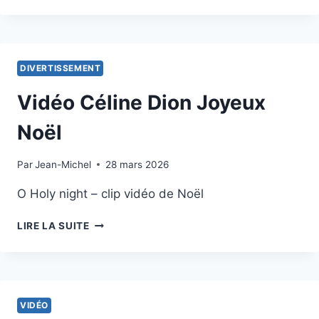
ROSSI
« MINUIT,
CHRÉTIENS »
DIVERTISSEMENT
Vidéo Céline Dion Joyeux
Noël
Par
31 janvier 2013
Jean-Michel
28 mars 2026
O Holy night – clip vidéo de Noël
VIDÉO
LIRE LA SUITE
CÉLINE
DION
JOYEUX
NOËL
VIDÉO