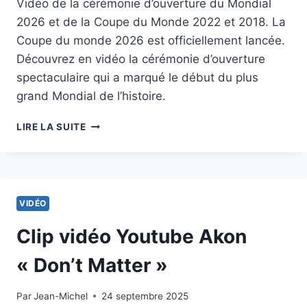
Vidéo de la cérémonie d’ouverture du Mondial
2026 et de la Coupe du Monde 2022 et 2018. La
Coupe du monde 2026 est officiellement lancée.
Découvrez en vidéo la cérémonie d’ouverture
spectaculaire qui a marqué le début du plus
grand Mondial de l’histoire.
VIDÉO
LIRE LA SUITE
DE
LA
CÉRÉMONIE
D’OUVERTURE
SPECTACULAIRE
VIDÉO
DE
LA
Clip vidéo Youtube Akon
COUPE
DU
« Don’t Matter »
MONDE
2026
Par
24 septembre 2025
Jean-Michel
24 septembre 2025