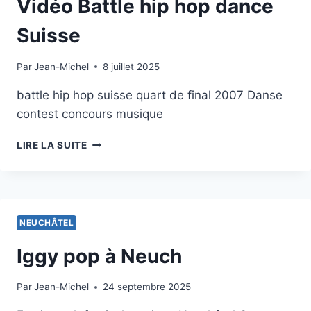
Vidéo Battle hip hop dance
2007
Suisse
Par
8 janvier 2013
Jean-Michel
8 juillet 2025
battle hip hop suisse quart de final 2007 Danse
contest concours musique
VIDÉO
LIRE LA SUITE
BATTLE
HIP
HOP
DANCE
SUISSE
NEUCHÂTEL
Iggy pop à Neuch
Par
3 janvier 2013
Jean-Michel
24 septembre 2025