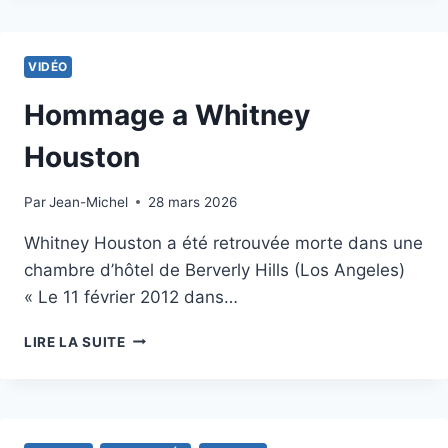
UNE
AUTRE
ÉTOILE
VIDÉO
DE
LA
Hommage a Whitney
SCÈNE
MUSICALE
Houston
S’ÉTEINT
Par
12 février 2012
Jean-Michel
28 mars 2026
Whitney Houston a été retrouvée morte dans une
chambre d’hôtel de Berverly Hills (Los Angeles)
« Le 11 février 2012 dans…
HOMMAGE
LIRE LA SUITE
A
WHITNEY
HOUSTON