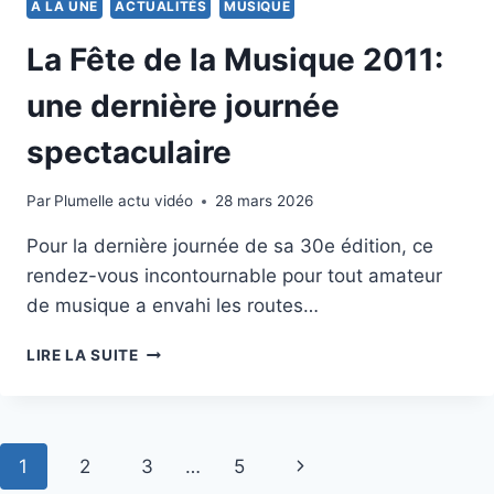
A LA UNE
ACTUALITÉS
MUSIQUE
La Fête de la Musique 2011:
une dernière journée
spectaculaire
Par
21 juin 2011
Plumelle actu vidéo
28 mars 2026
Pour la dernière journée de sa 30e édition, ce
rendez-vous incontournable pour tout amateur
de musique a envahi les routes…
LA
LIRE LA SUITE
FÊTE
DE
LA
MUSIQUE
Navigation
Page
1
2
3
…
5
2011:
UNE