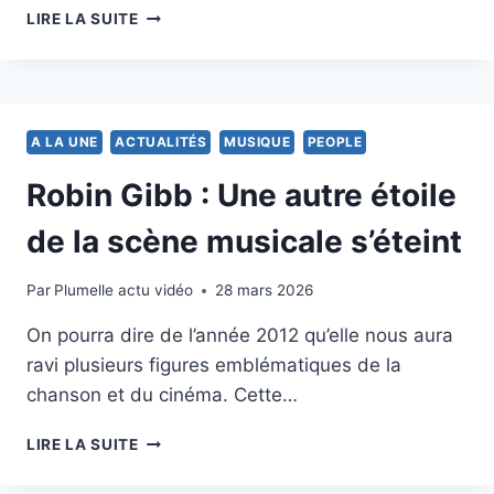
PALÉO
LIRE LA SUITE
FESTIVAL
NYON:
LE
PLAN
PLUIE
A LA UNE
ACTUALITÉS
MUSIQUE
PEOPLE
EST
DÉCLENCHÉ
Robin Gibb : Une autre étoile
de la scène musicale s’éteint
Par
21 mai 2012
Plumelle actu vidéo
28 mars 2026
On pourra dire de l’année 2012 qu’elle nous aura
ravi plusieurs figures emblématiques de la
chanson et du cinéma. Cette…
ROBIN
LIRE LA SUITE
GIBB
: