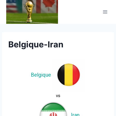
Aller
au
contenu
Belgique-Iran
Belgique
vs
Iran