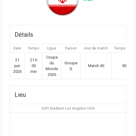
Détails
Date
Temps
Ligue
Saison
Jour de match
Temps plein
Coupe
21
21 h
du
Groupe
juin
00
Match 40
90'
Monde
G
2026
min
2026
Lieu
SoFi Stadium Los Angeles USA