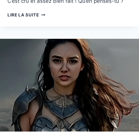
C’est cru et assez bien fait ! Qu’en penses-tu ?
HUMOUR
LIRE LA SUITE
IA!
ÇA
DONNE
ÇA