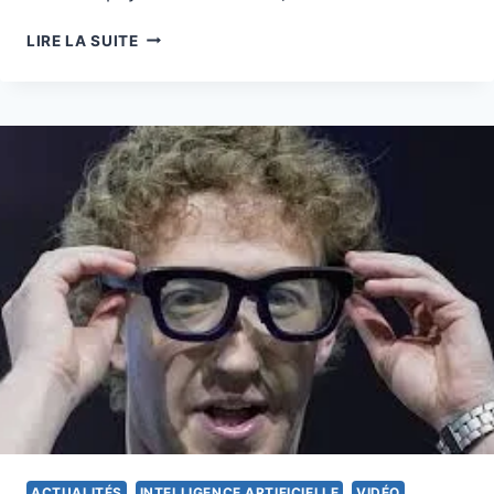
QU’ATTENDRIEZ
LIRE LA SUITE
VOUS
DE
VOTRE
PAYS
SI
VOS
PROCHES
ÉTAIENT
KIDNAPPÉS?
ACTUALITÉS
INTELLIGENCE ARTIFICIELLE
VIDÉO