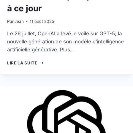
à ce jour
Par
11 août 2025
Jean
11 août 2025
Le 26 juillet, OpenAI a levé le voile sur GPT-5, la
nouvelle génération de son modèle d’intelligence
artificielle générative. Plus…
GPT-
LIRE LA SUITE
5
:
OPENAI
DÉVOILE
SON
MODÈLE
D’IA
LE
PLUS
PUISSANT
À